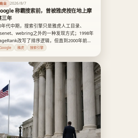
2026/8/7
商业
Google 称霸搜索前，曾被雅虎按在地上摩
擦三年
90年代中期，搜索引擎只是雅虎人工目录、
senet、webring之外的一种发现方式；1998年
PageRank改写了排序逻辑，但直到2000年前
，雅虎、AltaVista的流量仍远超Google。
Google
雅虎
搜索引擎
Google赢的不是碾压，是靠相关性优势熬了近三
年才兑现成流量优势。