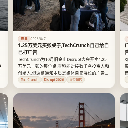
2026/8/7
商业
1.25万美元买张桌子,TechCrunch自己给自
己打广告
TechCrunch为10月旧金山Disrupt大会开卖1.25
转
万美元一张的展位桌,宣称能对接数千名投资人和
用
创始人,但这篇通知本质是媒体自卖展位的广告
政
稿。花钱买桌子和免费申请Startup Battlefield路
TechCrunch
Disrupt 2026
展位销售
无
演是两条互不相通的路径,前者不构成后者的捷
径,创业公司容易被人流数字带偏。