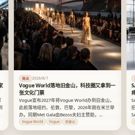
2026/8/7
商业
家
Vogue World落地旧金山，科技圈又拿到一
张文化门票
可
Vogue宣布2027年将Vogue World办到旧金山，
到
此前落地纽约、伦敦、巴黎，2026年刚在米兰举
的
办。同期Met Gala由Bezos夫妇主赞助，
会
OpenAI、Meta、Snap各花约35万美元购桌，科
Vogue World
Vogue
旧金山
篇
技资本正密集买入时尚曝光。但曝光不等于产业