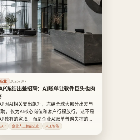
2026/8/7
商业
SAP冻结出差招聘：AI账单让软件巨头也肉
疼
SAP因AI相关支出飙升，冻结全球大部分出差与
招聘，仅为AI核心岗位和客户行程放行。这不是
SAP独有的窘境，而是企业AI账单普遍失控的又
一例证——问题根源在计费模式模糊了真实成
SAP
企业人工智能支出
人工智能
本，而不只是模型太贵。