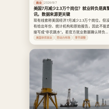
2026/8/7
商业
美国7月减少2.3万个岗位？就业转负是真
讯，数据来源更关键
现有线索称美国经济7月减少2.3万个岗位，但
有给出年份、统计机构和原始报告，因此不能
接写成“非农跳水”。若官方就业数据确认转负，
招聘市场确实可能从降温滑向收缩；在前值修
美国非农就业
劳动力市场
季节调整
订、失业救济申请和职位空缺同步恶化前，一
负数还不足以确认趋势。