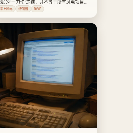
依据的“一刀切”冻结，并不等于所有风电项目自
动获批；政府仍可通过逐案审查、修改规则和上
海上风电
特朗普
RWE
诉继续收紧行业。真正受影响的是项目融资与州
级电力采购：开发商暂时拿回审批通道，但政策
不确定性仍会转化为工期和成本。