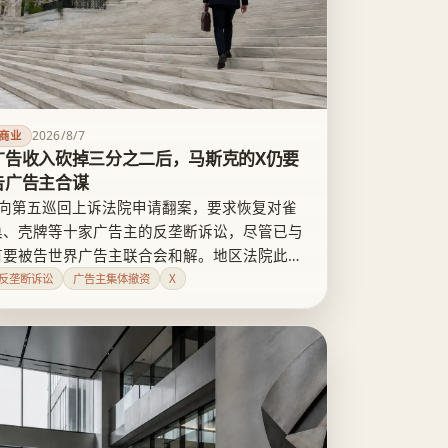
2026/8/7
商业
广告收入砍掉三分之二后，马斯克的X仍要
告广告主合谋
X向第五巡回上诉法院申请翻案，要求恢复对雀
巢、壳牌等十家广告主的反垄断诉讼，尽管已与
首要被告世界广告主联合会和解。地区法院此前
已明确裁定，广告主集体撤离只是客户选择了竞
反垄断诉讼
广告主集体撤资
X
争对手，不构成反垄断伤害，X要在上诉中证明
的是合谋，而不是自己亏了多少钱。