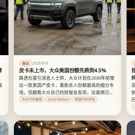
2026/8/8
商业
牌
皮卡未上市，大众美国份额先跌到4.5%
路透社援引消息人士称，大众计划在2030年前推
编
出一款美国产皮卡，重新杀入份额最高的细分市
，
场。但翻看大众自己的财报会发现，这盘棋已经
信
下了三年：投入数亿美元的Scout Motors项目原
大众汽车集团
Scout Motors
美国汽车市场
暴
本要把美国份额从5%翻倍到10%，结果份额反而
跌到4.5%，动力路线也从纯电悄悄改成了纯电加
增程混动。