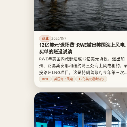
2026/8/7
商业
12亿美元'退场费':RWE撤出美国海上风电,
买单的账没说清
RWE与美国内政部达成12亿美元协议，退出加
州、路易斯安那和纽约湾三处海上风电租约，
投路州LNG项目。这是特朗普政府今年第三次
类似交易换取风电企业退场，但这笔钱究竟是
RWE
美国海上风电
12亿美元退出协议
策补偿还是企业沉没成本的账面了结，目前并
官方文件证实。