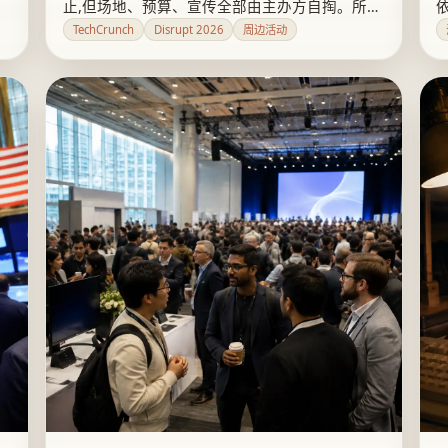
止,但场地、预算、宣传全部由主办方自掏。所谓
万人客流是大会整体规模,不是单场活动的曝光保
TechCrunch
Disrupt 2026
周边活动
证,2025年的复盘也显示小型活动效果明显好于大
型开放酒会。