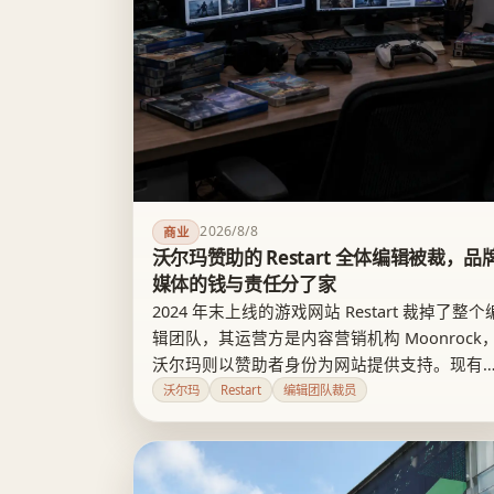
2026/8/8
商业
沃尔玛赞助的 Restart 全体编辑被裁，品
媒体的钱与责任分了家
2024 年末上线的游戏网站 Restart 裁掉了整个
辑团队，其运营方是内容营销机构 Moonrock
沃尔玛则以赞助者身份为网站提供支持。现有
息无法证明沃尔玛直接决定裁员，但这套安排
沃尔玛
Restart
编辑团队裁员
露了品牌媒体的软肋：品牌拿走流量与购买入
口，编辑却要承担预算收缩的全部后果。