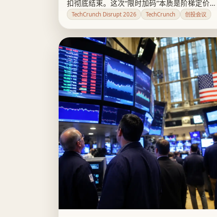
扣彻底结束。这次“限时加码”本质是阶梯定价和
联属营销的常规操作,门票是否划算,要看创始人
TechCrunch Disrupt 2026
TechCrunch
创投会议
图的是硅谷人脉还是会面质量。