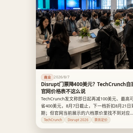
2026/8/7
商业
Disrupt门票降400美元？TechCrunch自
官网价格表不这么说
TechCrunch发文称即日起再减100美元、最高
省400美元，8月7日截止，下一档折扣8月21日
期；但官网当前展示的六档票价里找不到对应
折扣幅度和这两个日期，8月7日实际是另一场
TechCrunch
Disrupt 2026
票务定价
议Founder Summit的退款截止日。这更像一