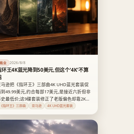
2026/8/8
商业
指环王4K蓝光降到50美元,但这个'4K'不算
纯
亚马逊把《指环王》三部曲4K UHD蓝光套装促
销到49.99美元,约合每部17美元,是接近六折但非
历史最低价;这9碟套装修正了老版偏色却靠2K素
材上采样和激进降噪撑出'4K',不含花絮纪录片,数
《指环王》三部曲
亚马逊
4K UHD蓝光套装
字兑换码也可能失效。