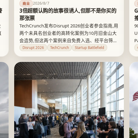
2026/8/7
商业
警
3倍超额认购的故事很诱人,但那不是你买的
那张票
没
TechCrunch发布Disrupt 2026创业者参会指南,用
直
两个未具名创业者的高转化案例为10月旧金山大
U
会造势,但这两个案例来自免费入选、经平台筛选
的Startup Battlefield选手,与自费购票参会的普
后
Disrupt 2026
TechCrunch
Startup Battlefield
次
通创业者并非同一种参会体验。指南把幸存者案
例包装成普遍规律,值得创业者在买票前多问一
句：这笔钱买到的是曝光,还是入场券。