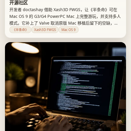
开源社区
开发者 doctashay 借助 Xash3D FWGS，让《半条命》可在
Mac OS 9 的 G3/G4 PowerPC Mac 上完整游玩，并支持多人
模式。它补上了 Valve 取消原版 Mac 移植后留下的空缺，也
提醒老硬件玩家：真正决定体验的还有显卡、合法游戏数据和
《半条命》
Xash3D FWGS
Mac OS 9
项目能否长期维护。