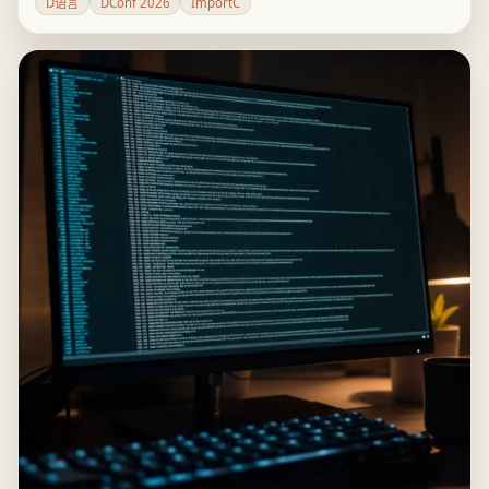
智能体写D代码的实践，以及ImportC的最新改进。议程扩容
D语言
DConf 2026
ImportC
说明D社区想靠AI工具和C兼容能力降低维护和迁移门槛，但还
不能证明D语言的实际采用率已经上升。