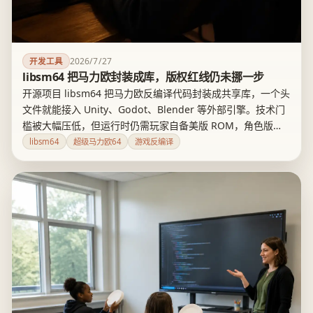
2026/7/27
开发工具
libsm64 把马力欧封装成库，版权红线仍未挪一步
开源项目 libsm64 把马力欧反编译代码封装成共享库，一个头
文件就能接入 Unity、Godot、Blender 等外部引擎。技术门
槛被大幅压低，但运行时仍需玩家自备美版 ROM，角色版权
仍归任天堂，商用红线没有挪动。适合模组作者和技术实验，
libsm64
超级马力欧64
游戏反编译
团队级商用产品还得先算清版权账。