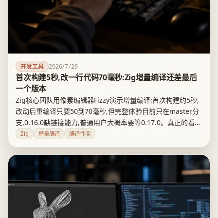
2026/7/29
开发工具
首次构建5秒,改一行代码70毫秒:Zig增量编译还差最后
一个版本
Zig核心团队用像素编辑器Fizzy演示增量编译:首次构建约5秒,
改动后重编译只要50到70毫秒,但完整体验目前只在master分
支,0.16.0缺链接能力,普通用户大概率要等0.17.0。真正的看点
不是这次演示多快,而是Zig从语言设计阶段就为可拆分依赖让
Zig
增量编译
编译性能
路,这条路径其他语言未必能照抄。