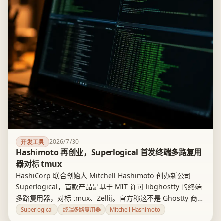
2026/7/30
开发工具
Hashimoto 再创业，Superlogical 首发终端多路复用
器对标 tmux
HashiCorp 联合创始人 Mitchell Hashimoto 创办新公司
Superlogical，首款产品是基于 MIT 许可 libghostty 的终端
多路复用器，对标 tmux、Zellij。官方称这不是 Ghostty 商业
化：Ghostty 仍归非营利组织所有，治理、许可、路线图不
Superlogical
终端多路复用器
Mitchell Hashimoto
变。产品未发布，定价、商业模式、内测时间和联合创始人身