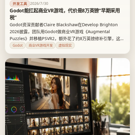
2026/7/30
开发工具
Godot能扛起商业VR游戏，代价是8万英镑“早期采用
税”
Godot资深贡献者Claire Blackshaw在Develop Brighton
2026披露，团队用Godot做商业VR游戏《Augmental
Puzzles》并移植PSVR2，额外花了约8万英镑修补引擎，这笔
账还不含主机移植的独立成本。她给出的判断很直接：Godot
Godot
商业VR游戏开发
虚拟现实
能做商业VR，但没有免费午餐。