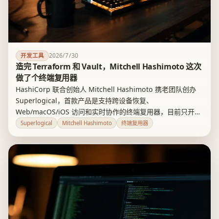
2026/7/30
开发工具
造完 Terraform 和 Vault，Mitchell Hashimoto 这次
做了个终端复用器
HashiCorp 联合创始人 Mitchell Hashimoto 携老团队创办
Superlogical，首款产品是支持跨设备恢复、
Web/macOS/iOS 访问和实时协作的终端复用器，目前只开放
beta 候补登记，未来可能开源部分组件。官网自称目标是统
Superlogical
Mitchell Hashimoto
终端复用器
一终端、自动任务与生产系统，但生产级安全和可组合系统这
两步都还没做出来。个人开发者可以先排队观望，平台团队现
在最该盯的是第三步安全能力何时交付。