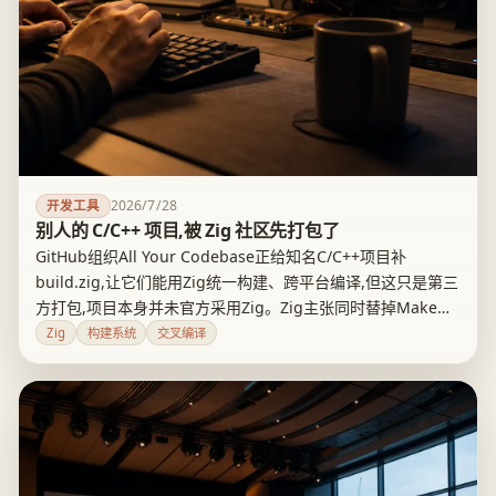
2026/7/28
开发工具
别人的 C/C++ 项目,被 Zig 社区先打包了
GitHub组织All Your Codebase正给知名C/C++项目补
build.zig,让它们能用Zig统一构建、跨平台编译,但这只是第三
方打包,项目本身并未官方采用Zig。Zig主张同时替掉Make、
CMake、系统包管理器和CI矩阵,交叉编译确实省事,但要绑定
Zig
构建系统
交叉编译
一个还没到1.0的编译器版本。真正的分水岭不是能不能编译,
而是上游愿不愿意收编、社区扛不扛得住长期维护。