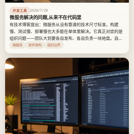
2026/7/28
开发工具
微服务解决的问题,从来不在代码里
有技术博客提出：微服务从没有靠谱的技术尺寸标准，构建
慢、测试慢、部署慢也大多能在单体里解决。它真正对症的是
组织问题——团队大到要各自发布、各自负责一块地盘。自治
不是免费的，网络故障、接口版本、跨团队协调都是账单，规
微服务
软件架构
组织边界
模不够就别急着拆。