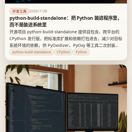
2026/7/28
开发工具
python-build-standalone：把 Python 装进程序里，
而不是装进系统里
开源项目 python-build-standalone 提供自包含、跨平台的
CPython 发行版，把标准库扩展和依赖打包进去，减少对目标
系统环境的依赖，供 PyOxidizer、PyOxy 等工具二次封装。
它解决的是嵌入式和单文件交付场景的部署难题，不是给普通
python-build-standalone
CPython
Python
用户提供更方便的装机方式，而且不代表零兼容成本。