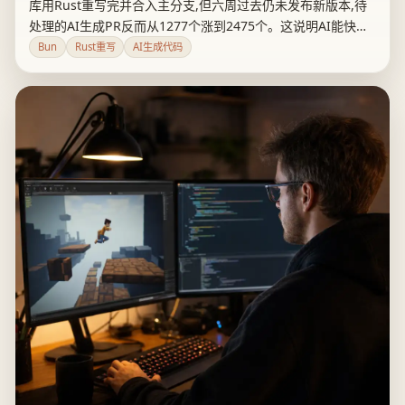
库用Rust重写完并合入主分支,但六周过去仍未发布新版本,待
处理的AI生成PR反而从1277个涨到2475个。这说明AI能快速
写代码并合并进main,却还没证明能以同等低成本把代码真正
Bun
Rust重写
AI生成代码
交付成可发布、可维护的软件。