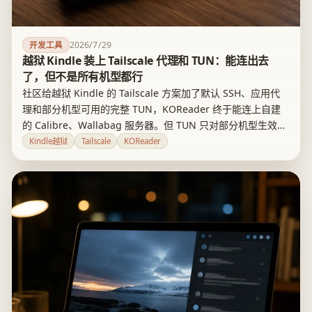
2026/7/29
开发工具
越狱 Kindle 装上 Tailscale 代理和 TUN：能连出去
了，但不是所有机型都行
社区给越狱 Kindle 的 Tailscale 方案加了默认 SSH、应用代
理和部分机型可用的完整 TUN，KOReader 终于能连上自建
的 Calibre、Wallabag 服务器。但 TUN 只对部分机型生效，
配套的 KOReader 插件在不同硬件上也踩坑，这依然是一件
Kindle越狱
Tailscale
KOReader
门槛不低的极客工具，不是大众产品。