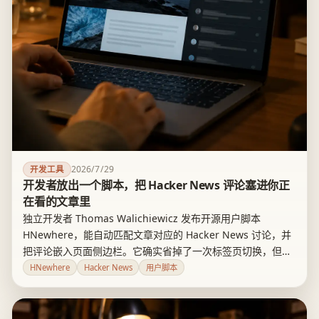
2026/7/29
开发工具
开发者放出一个脚本，把 Hacker News 评论塞进你正
在看的文章里
独立开发者 Thomas Walichiewicz 发布开源用户脚本
HNewhere，能自动匹配文章对应的 Hacker News 讨论，并
把评论嵌入页面侧边栏。它确实省掉了一次标签页切换，但装
脚本管理器的门槛和对 HN 接口的依赖，决定了受众有限。真
HNewhere
Hacker News
用户脚本
正会装的是每天从外链跳进 HN 讨论的重度用户，普通读者用
不上。