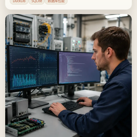
并发写入干扰,10亿行规模下查询已经超时。结论是自托管场
DuckDB
SQLite
数据库性能
景可以缓一缓ClickHouse,不是DuckDB碾压SQLite或取代
ClickHouse的证据。