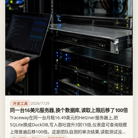
2026/7/29
开发工具
同一台16美元服务器,换个数据库,读取上限后移了100倍
Traceway在同一台月租16.49美元的Hetzner服务器上,把
SQLite换成DuckDB,写入吞吐提升3到15倍,仪表盘可查询规模
上限普遍后移100倍。这是团队自测的单次结果,读取测试没有