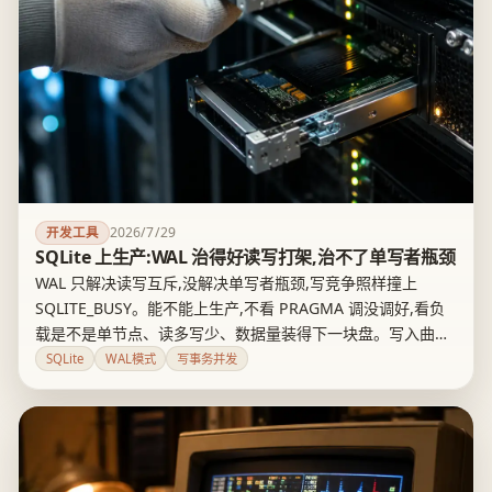
2026/7/29
开发工具
SQLite 上生产:WAL 治得好读写打架,治不了单写者瓶颈
WAL 只解决读写互斥,没解决单写者瓶颈,写竞争照样撞上
SQLITE_BUSY。能不能上生产,不看 PRAGMA 调没调好,看负
载是不是单节点、读多写少、数据量装得下一块盘。写入曲线
的变化,才是该不该迁移到 client-server 数据库的真正信号。
SQLite
WAL模式
写事务并发