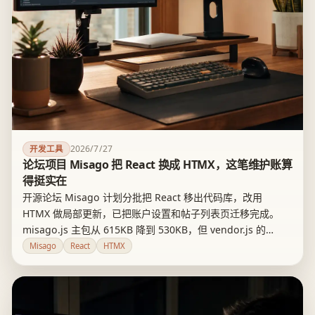
2026/7/27
开发工具
论坛项目 Misago 把 React 换成 HTMX，这笔维护账算
得挺实在
开源论坛 Misago 计划分批把 React 移出代码库，改用
HTMX 做局部更新，已把账户设置和帖子列表页迁移完成。
misago.js 主包从 615KB 降到 530KB，但 vendor.js 的
679KB 还没动，完整迁移当时排在 2024 年之后。这笔账对论
Misago
React
HTMX
坛类服务端渲染项目站得住，但不构成放弃 SPA 的通用理由。