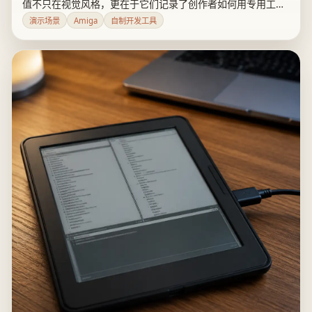
值不只在视觉风格，更在于它们记录了创作者如何用专用工具
绕开7MHz级CPU、有限内存和软盘限制；代价则是陡峭的学
演示场景
Amiga
自制开发工具
习曲线、版本分裂与不完整的资料。