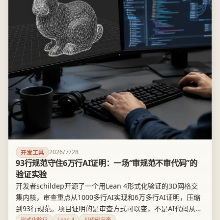
2026/7/28
开发工具
93行规范守住6万行AI证明：一场“审规范不审代码”的
验证实验
开发者schildep开源了一个用Lean 4形式化验证的3D网格交
集内核，审查重点从1000多行AI实现和6万多行AI证明，压缩
到93行规范。项目证明的是审查方式可以变，不是AI代码从此
免检——两个各7万三角形的兔子模型求交集要跑24秒，说明
形式化验证
Lean 4
AI代码审查