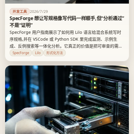
2026/7/29
开发工具
SpecForge 想让写规格像写代码一样顺手,但“分析通过”
不是“证明”
SpecForge 用户指南展示了如何用 Lilo 语言给混合系统写时
序规格,并在 VSCode 或 Python SDK 里完成监测、示例生
成、反例搜索等一体化分析。它真正的价值是把可审查的需求
嵌进了日常开发流程,但监测、示例生成和反例搜索都不等于完
SpecForge
Lilo
形式化方法
整的形式化证明,规格本身写错了照样能拿到“通过”的结果。