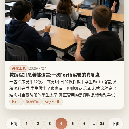
2026/7/27
开发工具
教编程别急着挑语言:一次Forth实验的真复盘
一名程序员用12次、每次1小时的课程教中学生Forth语言,课
程顺利完成,学生做出了像素画。但他复盘后承认:栈这种底层
结构对启蒙阶段的学生太早,真正管用的是即时反馈和动手试
错,不是语言本身。这对编程教师选工具、对家长理解AI时代的
Forth
编程教育
Easy Forth
技能培养,都是一次值得参照的诚实复盘。
上页
1
2
3
4
5
6
...
35
下页