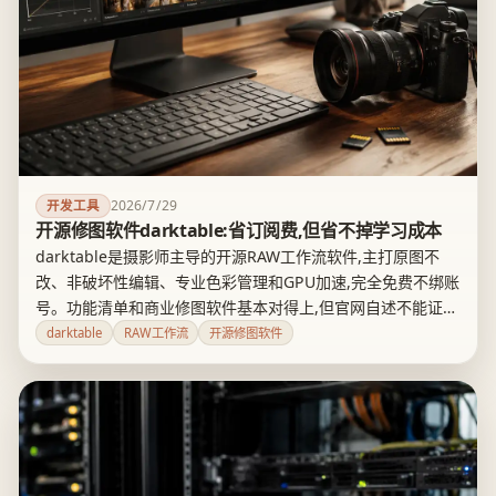
2026/7/29
开发工具
开源修图软件darktable:省订阅费,但省不掉学习成本
darktable是摄影师主导的开源RAW工作流软件,主打原图不
改、非破坏性编辑、专业色彩管理和GPU加速,完全免费不绑账
号。功能清单和商业修图软件基本对得上,但官网自述不能证明
它更好用、更稳定。真正决定换不换的,是相机支持、目录迁
darktable
RAW工作流
开源修图软件
移、降噪这些细节,材料里都没给答案。