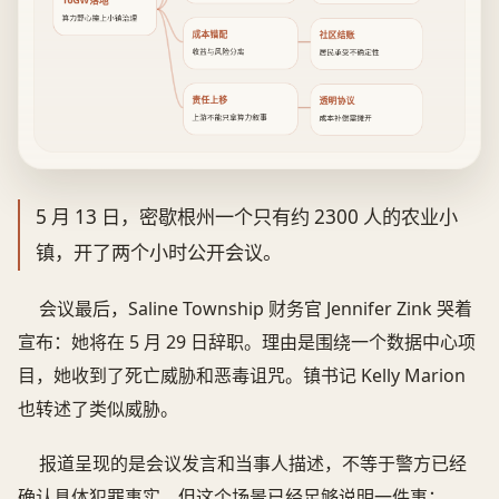
算力野心撞上小镇治理
成本错配
社区结账
收益与风险分离
居民承受不确定性
责任上移
透明协议
上游不能只拿算力叙事
成本补偿需摊开
5 月 13 日，密歇根州一个只有约 2300 人的农业小
镇，开了两个小时公开会议。
会议最后，Saline Township 财务官 Jennifer Zink 哭着
宣布：她将在 5 月 29 日辞职。理由是围绕一个数据中心项
目，她收到了死亡威胁和恶毒诅咒。镇书记 Kelly Marion
也转述了类似威胁。
报道呈现的是会议发言和当事人描述，不等于警方已经
确认具体犯罪事实。但这个场景已经足够说明一件事：