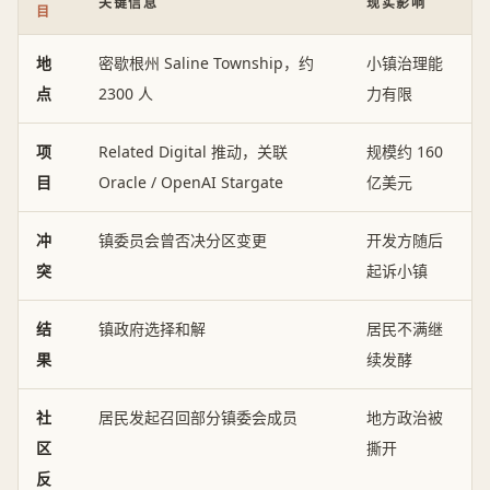
关键信息
现实影响
目
地
密歇根州 Saline Township，约
小镇治理能
点
2300 人
力有限
项
Related Digital 推动，关联
规模约 160
目
Oracle / OpenAI Stargate
亿美元
冲
镇委员会曾否决分区变更
开发方随后
突
起诉小镇
结
镇政府选择和解
居民不满继
果
续发酵
社
居民发起召回部分镇委会成员
地方政治被
区
撕开
反