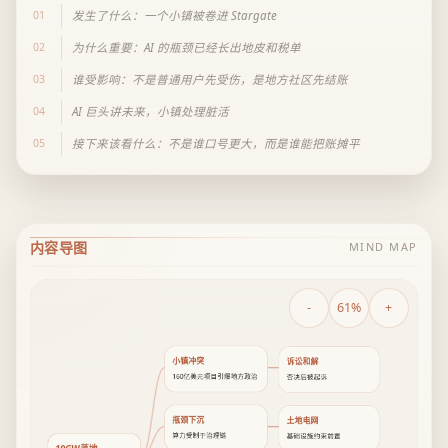
01
发生了什么：一个小镇被卷进 Stargate
02
为什么重要：AI 的瓶颈已经长出地皮和税单
03
谁受影响：不是普通用户先受伤，是地方社区先结账
04
AI 巨头讲未来，小镇处理脏活
05
接下来该看什么：不是谁口号更大，而是谁能把账摊平
内容导图
MIND MAP
-
61%
+
小镇冲突
诉讼和解
160亿美元项目引爆地方政治
否决后被起诉
瓶颈下沉
土地电网
算力受制于治理链
基础设施约束前置
10GW落地