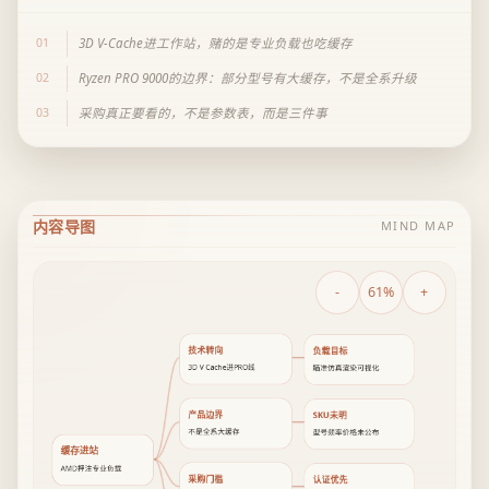
01
3D V-Cache进工作站，赌的是专业负载也吃缓存
02
Ryzen PRO 9000的边界：部分型号有大缓存，不是全系升级
03
采购真正要看的，不是参数表，而是三件事
内容导图
MIND MAP
-
61%
+
技术转向
负载目标
3D V Cache进PRO线
瞄准仿真渲染可视化
产品边界
SKU未明
不是全系大缓存
型号频率价格未公布
缓存进站
AMD押注专业负载
采购门槛
认证优先