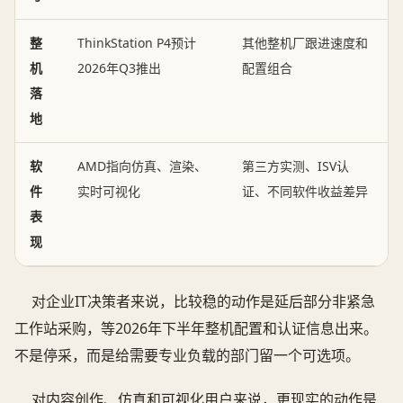
整
ThinkStation P4预计
其他整机厂跟进速度和
机
2026年Q3推出
配置组合
落
地
软
AMD指向仿真、渲染、
第三方实测、ISV认
件
实时可视化
证、不同软件收益差异
表
现
对企业IT决策者来说，比较稳的动作是延后部分非紧急
工作站采购，等2026年下半年整机配置和认证信息出来。
不是停采，而是给需要专业负载的部门留一个可选项。
对内容创作、仿真和可视化用户来说，更现实的动作是