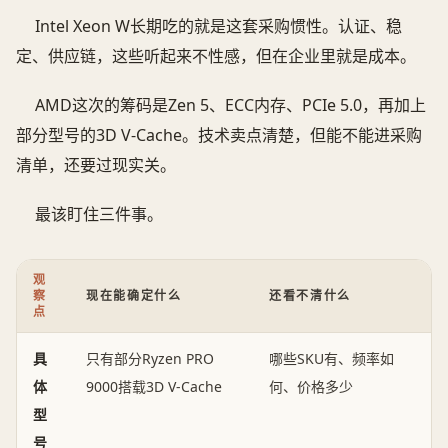
Intel Xeon W长期吃的就是这套采购惯性。认证、稳
定、供应链，这些听起来不性感，但在企业里就是成本。
AMD这次的筹码是Zen 5、ECC内存、PCIe 5.0，再加上
部分型号的3D V-Cache。技术卖点清楚，但能不能进采购
清单，还要过现实关。
最该盯住三件事。
观
察
现在能确定什么
还看不清什么
点
具
只有部分Ryzen PRO
哪些SKU有、频率如
体
9000搭载3D V-Cache
何、价格多少
型
号