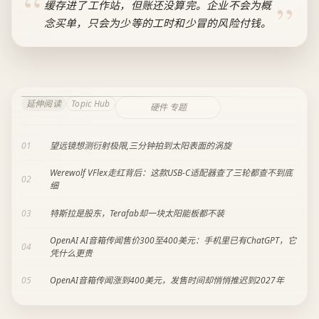
缓存进了工作站，但账还没算完。企业不会为概
念买单，只会为少等的工时和少冒的风险付钱。
延伸阅读
Topic Hub
硬件 专题
01
望远镜想测衍射极限,三分钟拍到太阳表面的涡旋
Werewolf VFlex走红背后：这款USB-C适配器查了三轮都查不到底
02
细
03
特斯拉是股东，Terafab却一块太阳能板都不装
OpenAI AI音箱传闻售价300至400美元：手机里已有ChatGPT，它
04
凭什么更贵
05
OpenAI音箱传闻涨到400美元，发售时间却悄悄推迟到2027年