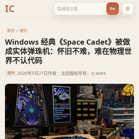
IC
Go
首页
/
硬件
Windows 经典《Space Cadet》被做
成实体弹珠机：怀旧不难，难在物理世
界不认代码
2026年5月27日
作者：沈砚
版权所有：ic.work
硬件