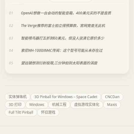
01
OpenAI想做一台会动的智能音箱，400美元买的不是音质
02
The Verge推荐的富士拍立得预算款，官网竟查无此机
03
智能喂鸟器打五折到60美元，但没人说清它原价多少
04
索尼WH-1000XM4C传闻：这个型号可能从未存在过
05
望远镜想测衍射极限,三分钟拍到太阳表面的涡旋
实体弹珠机
3D Pinball for Windows – Space Cadet
CNCDan
3D 打印
Windows
机械工程
虚拟游戏实体化
Maxis
Full Tilt! Pinball
怀旧游戏