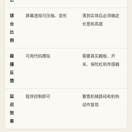
球
屏幕透视可压缩、变形
落到实体后必须确定
台
长宽和高度
比
例
碰
可用代码模拟
需要真实翻板、开
撞
关、保险杠和传感器
反
馈
延
程序控制即可
要靠机械路径和机构
迟
动作复现
效
果