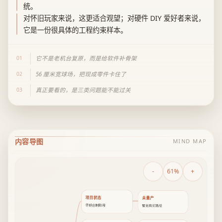
统。
对怀旧玩家来说，这更适合观望；对硬件 DIY 爱好者来说，
它是一份很具体的工程约束样本。
01
它不是老机台复原，而是给软件补骨架
02
56 厘米宽球场，把现成零件卡住了
03
真正要看的，是三类问题能不能过关
内容导图
MIND MAP
-
61%
+
项目状态
未量产
早期自制阶段
暂无购买路径