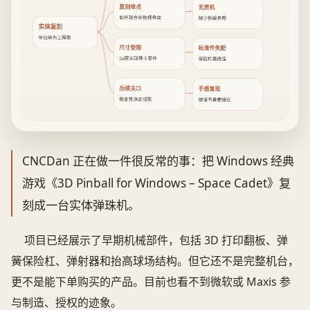
复刻难点
无原机
软件球台补物理骨架
缺少拆解参照
实体复刻
怀旧转为工程账
尺寸受限
标准件失配
56厘米球场卡零件
保险杠需改造
后续关口
手感复现
稳定性决定成败
球速节奏要接近
CNCDan 正在做一件很反常的事：把 Windows 经典
游戏《3D Pinball for Windows – Space Cadet》复
刻成一台实体弹珠机。
项目已经展示了早期机械部件，包括 3D 打印翻板、弹
簧保险杠、弹射器和抬高球场结构。但它还不是完整机台，
更不是能下单购买的产品。目前也看不到微软或 Maxis 参
与制造、授权的迹象。