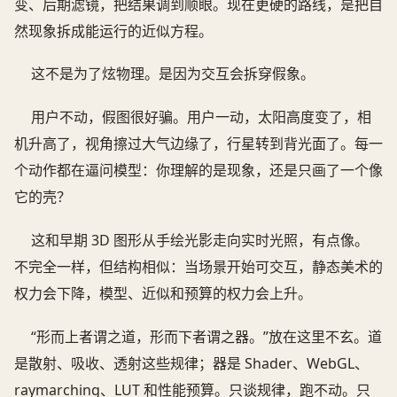
变、后期滤镜，把结果调到顺眼。现在更硬的路线，是把自
然现象拆成能运行的近似方程。
这不是为了炫物理。是因为交互会拆穿假象。
用户不动，假图很好骗。用户一动，太阳高度变了，相
机升高了，视角擦过大气边缘了，行星转到背光面了。每一
个动作都在逼问模型：你理解的是现象，还是只画了一个像
它的壳？
这和早期 3D 图形从手绘光影走向实时光照，有点像。
不完全一样，但结构相似：当场景开始可交互，静态美术的
权力会下降，模型、近似和预算的权力会上升。
“形而上者谓之道，形而下者谓之器。”放在这里不玄。道
是散射、吸收、透射这些规律；器是 Shader、WebGL、
raymarching、LUT 和性能预算。只谈规律，跑不动。只