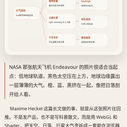
物理变量
Rayleigh
散射吸收决定观感
支撑白天蓝天
大气渲染
从调色转向物理近似
关键计算
相机视线
light marching 补上光路
计算入眼衰减
开发取舍
静态画面
交互强度决定方案
贴图渐变更划算
NASA 那张航天飞机 Endeavour 的照片很适合当起
点：低地球轨道，黑色太空压在上方，地球边缘露出
一层薄薄的大气。橙、蓝、黑挤在一起，像把日落剖
开给人看。
Maxime Heckel 这篇长文做的事，就是从这张照片往回
推。不是发产品，也不是写科普散文，而是用 WebGL 和
Shader，把天空、日落、行星大气壳拆成一套能在浏览器