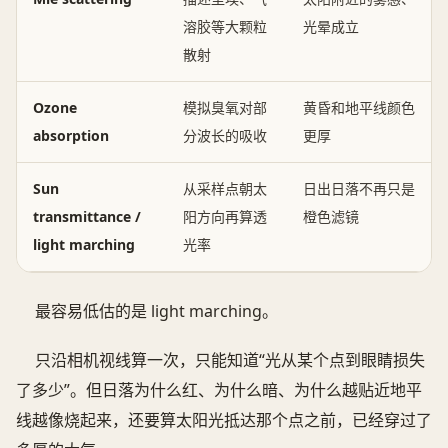
溶胶等大颗粒
光晕成立
散射
Ozone
模拟臭氧对部
黄昏和地平线颜色
absorption
分波长的吸收
更厚
Sun
从采样点朝太
日出日落不再只是
transmittance /
阳方向再算透
橙色滤镜
light marching
光率
最容易低估的是 light marching。
只沿相机视线算一次，只能知道“光从某个点到眼睛损失
了多少”。但日落为什么红、为什么暗、为什么越贴近地平
线越像烧起来，还要算太阳光抵达那个点之前，已经穿过了