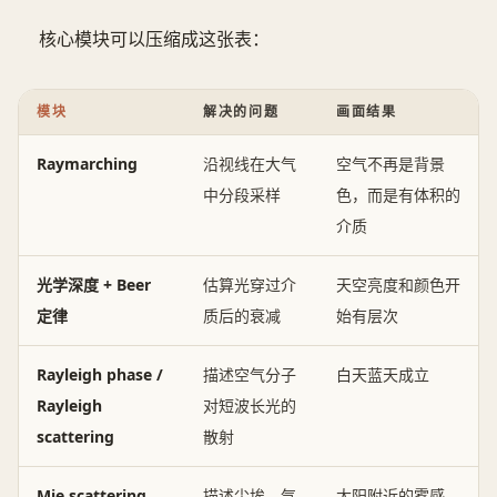
核心模块可以压缩成这张表：
模块
解决的问题
画面结果
Raymarching
沿视线在大气
空气不再是背景
中分段采样
色，而是有体积的
介质
光学深度 + Beer
估算光穿过介
天空亮度和颜色开
定律
质后的衰减
始有层次
Rayleigh phase /
描述空气分子
白天蓝天成立
Rayleigh
对短波长光的
scattering
散射
Mie scattering
描述尘埃、气
太阳附近的雾感、