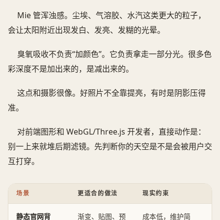
Mie 管浑浊感。尘埃、气溶胶、水汽这类更大的粒子，
会让太阳附近出现发白、发亮、发糊的光晕。
臭氧吸收不负责“加颜色”。它负责拿走一部分光。很多色
彩深度不是加出来的，是减出来的。
这点和摄影很像。好照片不全靠提亮，有时是阴影压得
准。
对前端图形和 WebGL/Three.js 开发者，直接动作是：
别一上来就堆后期滤镜。先判断你的天空是不是会被用户交
互打穿。
场景
更适合的做法
现实约束
静态官网背
渐变、贴图、预
成本低，维护简