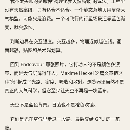
我不太买账的是那种“物理化就天然高级”的说法。工程里
没有天然高级，只有适合不适合。一个静态落地页用复杂大
气模型，可能只是浪费。一个可飞行的行星场景还靠蓝色渐
变，就会露怯。
判断边界在交互强度。交互越多，物理近似越值钱。画
面越静，贴图和美术越划算。
回到 Endeavour 那张照片，它打动人的不是颜色多漂
亮，而是大气层薄得吓人。Maxime Heckel 这篇文章把这
种“薄”拆成了光路、密度、吸收和散射。浏览器里当然不是
真正的大气科学，但它至少让天空不再是一块蓝布。
天空不是蓝色背景。日落也不是橙色滤镜。
它们是光在空气里走过一段路，最后交给 GPU 的一笔
账。