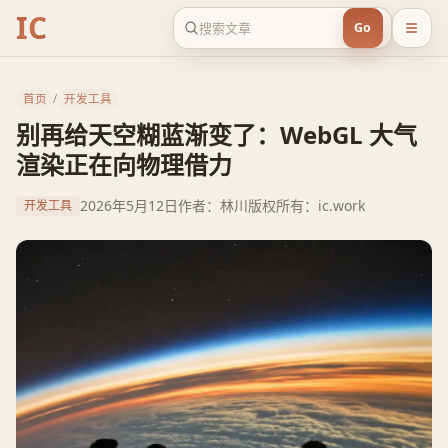
IC
Go
首页
/
开发工具
别再给天空糊蓝渐变了：WebGL 大气
渲染正在向物理借力
2026年5月12日
作者：林川
版权所有：ic.work
开发工具