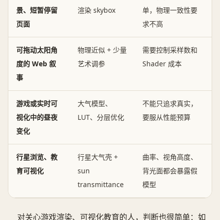
景、短暂停留
渲染 skybox
单，物理一致性要
页面
求不高
可拖动太阳角
物理近似 + 少量
需要控制采样数和
度的 Web 叙
艺术调参
Shader 成本
事
游戏或实时可
大气模型、
不能只追求真实，
视化中的昼夜
LUT、分层优化
要服从性能预算
变化
行星浏览、教
行星大气壳 +
曲率、视角高度、
育可视化
sun
背光面都会暴露假
transmittance
模型
对关心游戏渲染、可视化教育的人，判断也很简单：如