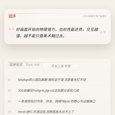
锐评
COMMENTARY
好画面开始向物理借力，也向性能还债。交互越
强，越不能只靠美术糊过去。
延伸阅读
Topic Hub
开发工具 专题
01
Nixpkgs核心团队解散:授权说不清,志愿者先扛不住
02
300倍碾压Postgres,pgrust这份跑分该信几成
03
一条规则包打内存、并发、网络?Wyzer的野心与证据缺口
04
Herdr进YC:开源没变,但两笔账先对不上了