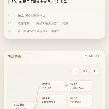
3D，而是这件事值不值得让终端变厚。
01
Ratty 现在能确认什么
02
终端内嵌 3D，突破和跑偏只差一个场景
03
老工具被 GPU 重新照了一遍镜子
内容导图
MIND MAP
-
61%
+
已知有限
核心卖点
v0.2.0 开源可试
GPU 渲染与内嵌 3D
定位收敛
用户动作
更像开源边界测试
可试用不宜迁移
Ratty 实验