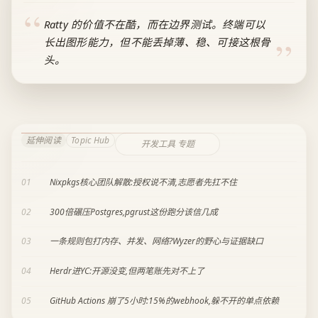
Ratty 的价值不在酷，而在边界测试。终端可以
长出图形能力，但不能丢掉薄、稳、可接这根骨
头。
延伸阅读
Topic Hub
开发工具 专题
01
Nixpkgs核心团队解散:授权说不清,志愿者先扛不住
02
300倍碾压Postgres,pgrust这份跑分该信几成
03
一条规则包打内存、并发、网络?Wyzer的野心与证据缺口
04
Herdr进YC:开源没变,但两笔账先对不上了
05
GitHub Actions 崩了5小时:15%的webhook,躲不开的单点依赖