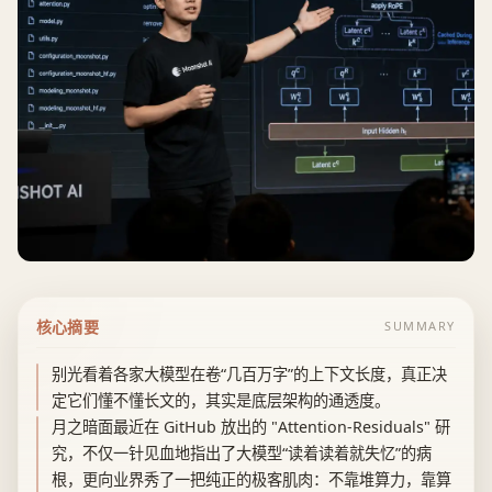
核心摘要
SUMMARY
别光看着各家大模型在卷“几百万字”的上下文长度，真正决
定它们懂不懂长文的，其实是底层架构的通透度。
月之暗面最近在 GitHub 放出的 "Attention-Residuals" 研
究，不仅一针见血地指出了大模型“读着读着就失忆”的病
根，更向业界秀了一把纯正的极客肌肉：不靠堆算力，靠算