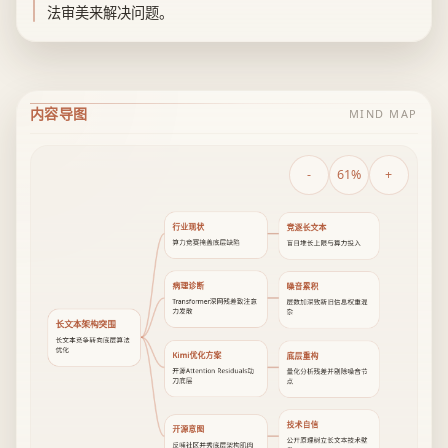
法审美来解决问题。
内容导图
MIND MAP
-
61%
+
行业现状
竞逐长文本
算力竞赛掩盖底层缺陷
盲目堆长上限与算力投入
病理诊断
噪音累积
Transformer深网残差致注意
层数加深致新旧信息权重混
力发散
杂
长文本架构突围
长文本竞争转向底层算法
优化
Kimi优化方案
底层重构
开源Attention Residuals动
量化分析残差并剔除噪音节
刀底层
点
技术自信
开源意图
公开原理树立长文本技术壁
反哺社区并秀底层架构肌肉