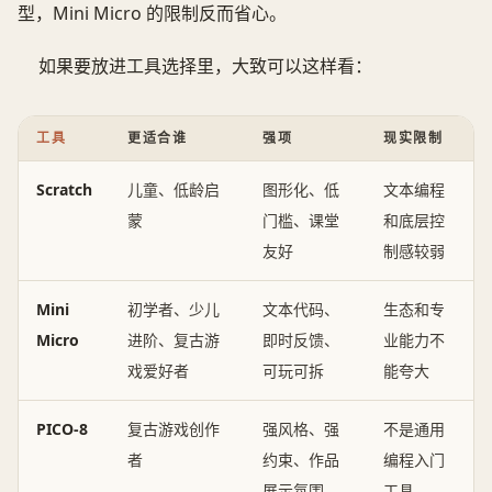
型，Mini Micro 的限制反而省心。
如果要放进工具选择里，大致可以这样看：
工具
更适合谁
强项
现实限制
Scratch
儿童、低龄启
图形化、低
文本编程
蒙
门槛、课堂
和底层控
友好
制感较弱
Mini
初学者、少儿
文本代码、
生态和专
Micro
进阶、复古游
即时反馈、
业能力不
戏爱好者
可玩可拆
能夸大
PICO-8
复古游戏创作
强风格、强
不是通用
者
约束、作品
编程入门
展示氛围
工具