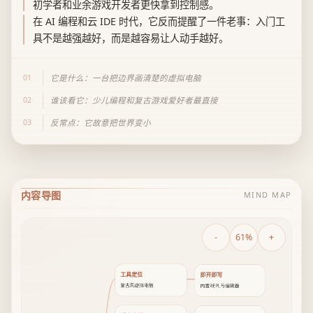
初学者和业余游戏开发者更快拿到控制感。
在 AI 编程和云 IDE 时代，它反而提醒了一件老事：入门工
具不是越强越好，而是越容易让人动手越好。
01
它是什么：一台把边界画清楚的虚拟电脑
02
谁该看它：少儿编程和复古游戏爱好者最直接
03
反常点：它故意把世界变小
内容导图
MIND MAP
-
61%
+
工具定位
即开即写
复古风虚拟电脑
内置REPL与编辑器