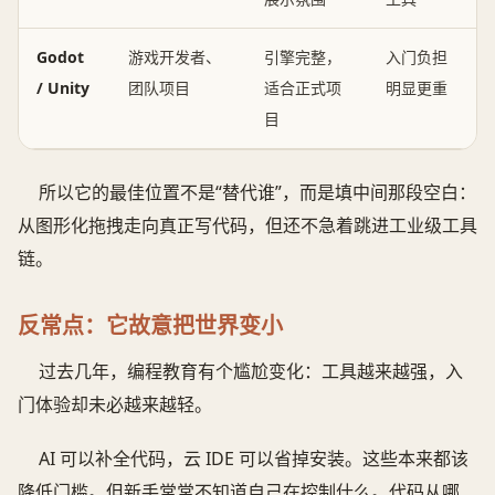
Godot
游戏开发者、
引擎完整，
入门负担
/ Unity
团队项目
适合正式项
明显更重
目
所以它的最佳位置不是“替代谁”，而是填中间那段空白：
从图形化拖拽走向真正写代码，但还不急着跳进工业级工具
链。
反常点：它故意把世界变小
过去几年，编程教育有个尴尬变化：工具越来越强，入
门体验却未必越来越轻。
AI 可以补全代码，云 IDE 可以省掉安装。这些本来都该
降低门槛。但新手常常不知道自己在控制什么。代码从哪