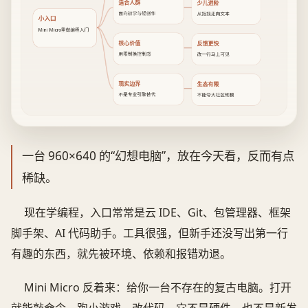
适合人群
少儿进阶
面向初学与轻创作
从拖拽走向文本
小入口
Mini Micro重做编程入门
核心价值
反馈更快
用限制换控制感
改一行马上可见
现实边界
生态有限
不是专业引擎替代
不能夸大社区规模
一台 960×640 的“幻想电脑”，放在今天看，反而有点
稀缺。
现在学编程，入口常常是云 IDE、Git、包管理器、框架
脚手架、AI 代码助手。工具很强，但新手还没写出第一行
有趣的东西，就先被环境、依赖和报错劝退。
Mini Micro 反着来：给你一台不存在的复古电脑。打开
就能敲命令、跑小游戏、改代码。它不是硬件，也不是新发