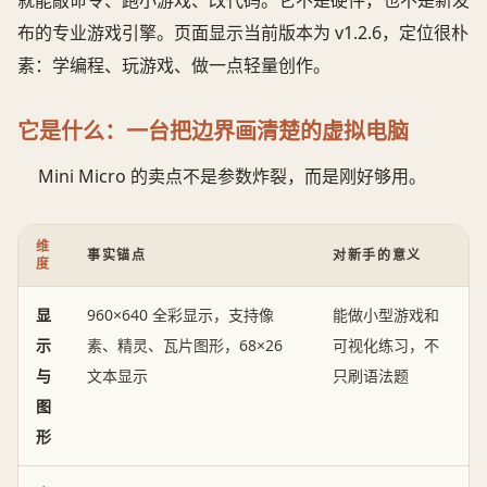
布的专业游戏引擎。页面显示当前版本为 v1.2.6，定位很朴
素：学编程、玩游戏、做一点轻量创作。
它是什么：一台把边界画清楚的虚拟电脑
Mini Micro 的卖点不是参数炸裂，而是刚好够用。
维
事实锚点
对新手的意义
度
显
960×640 全彩显示，支持像
能做小型游戏和
示
素、精灵、瓦片图形，68×26
可视化练习，不
与
文本显示
只刷语法题
图
形