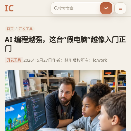
IC
Go
首页
/
开发工具
AI 编程越强，这台“假电脑”越像入门正
门
2026年5月27日
作者：林川
版权所有：ic.work
开发工具