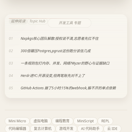
延伸阅读
Topic Hub
开发工具 专题
01
Nixpkgs核心团队解散:授权说不清,志愿者先扛不住
02
300倍碾压Postgres,pgrust这份跑分该信几成
03
一条规则包打内存、并发、网络?Wyzer的野心与证据缺口
04
Herdr进YC:开源没变,但两笔账先对不上了
05
GitHub Actions 崩了5小时:15%的webhook,躲不开的单点依赖
Mini Micro
虚拟电脑
编程教育
MiniScript
REPL
代码编辑器
复古计算机
游戏开发
AI 代码助手
云 IDE