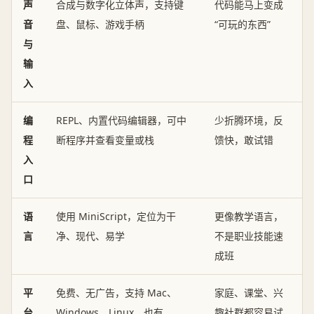
声
合成与数字化立体声，支持键
代码能马上变成
音
盘、鼠标、游戏手柄
“可玩的东西”
与
输
入
编
REPL、内置代码编辑器，可中
少折腾环境，反
程
断程序并查看变量或栈
馈快，敢试错
入
口
语
使用 MiniScript，定位为干
更像教学语言，
言
净、现代、易学
不是职业技能速
成班
平
免费、无广告，支持 Mac、
家庭、课堂、兴
台
Windows、Linux，也有
趣社群都容易试