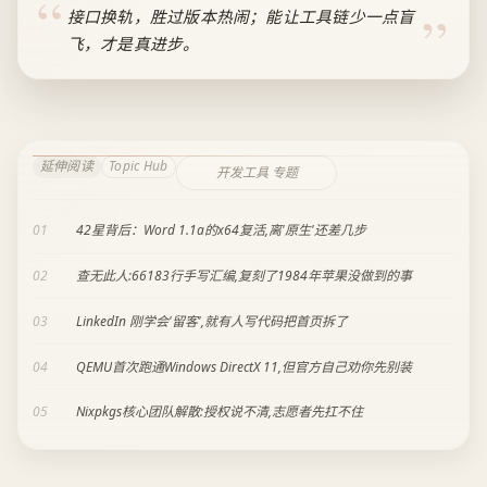
接口换轨，胜过版本热闹；能让工具链少一点盲
飞，才是真进步。
延伸阅读
Topic Hub
开发工具 专题
01
42星背后：Word 1.1a的x64复活,离'原生'还差几步
02
查无此人:66183行手写汇编,复刻了1984年苹果没做到的事
03
LinkedIn 刚学会'留客',就有人写代码把首页拆了
04
QEMU首次跑通Windows DirectX 11,但官方自己劝你先别装
05
Nixpkgs核心团队解散:授权说不清,志愿者先扛不住