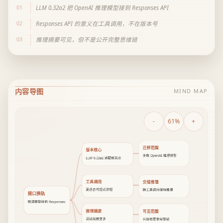
01
LLM 0.32a2 把 OpenAI 推理模型接到 Responses API
02
Responses API 的意义在工具调用，不在版本号
03
推理摘要可见，但不是公开完整思维链
内容导图
MIND MAP
-
61%
+
迁移范围
版本核心
多数 OpenAI 推理模型
LLM 0.32a2 适配新端点
工具调用
交错推理
更适合代理式流程
跨工具调用保持推理
接口换轨
推理模型转向 Responses
推理摘要
可见范围
调试线索变多
只给摘要非完整链