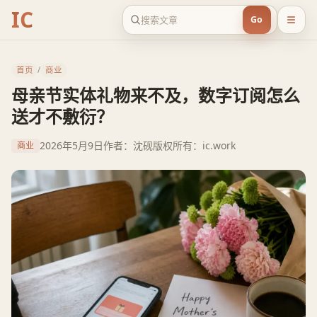
IC
Go
首页
/
商业
母亲节实体礼物来不及，数字订阅怎么
送才不敷衍？
2026年5月9日
作者：沈砚
版权所有：ic.work
商业