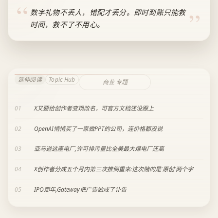
数字礼物不丢人，错配才丢分。即时到账只能救
时间，救不了不用心。
延伸阅读
Topic Hub
商业 专题
01
X又要给创作者变现改名，可官方文档还没跟上
02
OpenAI悄悄买了一家做PPT的公司，连价格都没说
03
亚马逊这座电厂,许可排污量比全美最大煤电厂还高
04
X创作者分成五个月内第三次推倒重来:这次赌的是'原创'两个字
05
IPO那年,Gateway把广告做成了讣告