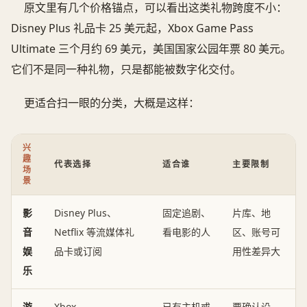
原文里有几个价格锚点，可以看出这类礼物跨度不小：
Disney Plus 礼品卡 25 美元起，Xbox Game Pass
Ultimate 三个月约 69 美元，美国国家公园年票 80 美元。
它们不是同一种礼物，只是都能被数字化交付。
更适合扫一眼的分类，大概是这样：
兴
趣
代表选择
适合谁
主要限制
场
景
影
Disney Plus、
固定追剧、
片库、地
音
Netflix 等流媒体礼
看电影的人
区、账号可
娱
品卡或订阅
用性差异大
乐
游
Xbox、
已有主机或
要确认设