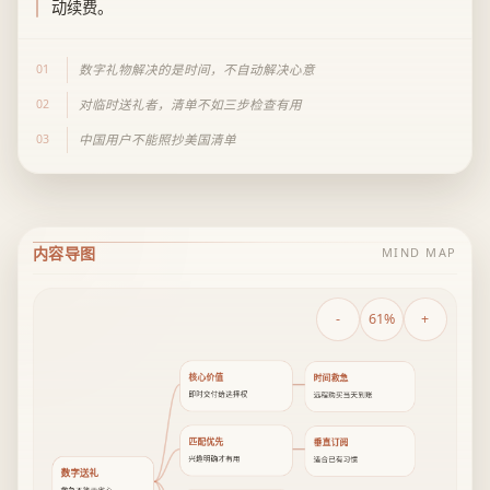
动续费。
01
数字礼物解决的是时间，不自动解决心意
02
对临时送礼者，清单不如三步检查有用
03
中国用户不能照抄美国清单
内容导图
MIND MAP
-
61%
+
核心价值
时间救急
即时交付给选择权
远程购买当天到账
匹配优先
垂直订阅
兴趣明确才有用
适合已有习惯
数字送礼