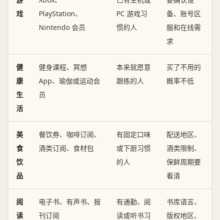
戏
PlayStation、
PC 游戏习
备、账号区
Nintendo 会员
惯的人
服和在线需
求
健
健身课程、冥想
本来就愿意
买了不用的
康
App、瑜伽或运动会
跟练的人
概率不低
生
员
活
美
餐饮券、咖啡订阅、
有固定口味
配送地区、
食
酒类订阅、食材包
或下厨习惯
酒类限制、
饮
的人
保鲜周期要
品
看清
阅
电子书、有声书、报
有通勤、阅
书库语言、
读
刊订阅
读或听书习
版权地区、