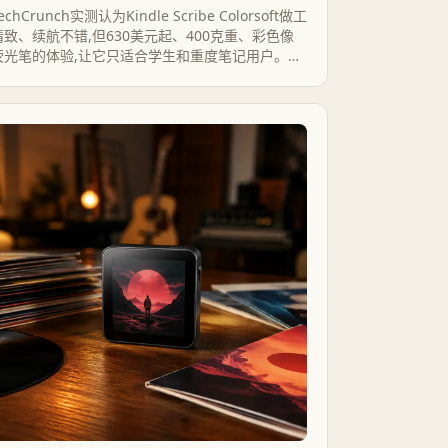
echCrunch实测认为Kindle Scribe Colorsoft做工
精致、续航不错,但630美元起、400克重、彩色像
荧光笔的体验,让它只适合学生和重度笔记用户。真
正的原因藏在彩色墨水屏150ppi对黑白300ppi的分
辨率鸿沟里,而放到reMarkable、Kobo的坐标系里
看,这台设备的性价比并不轻松。