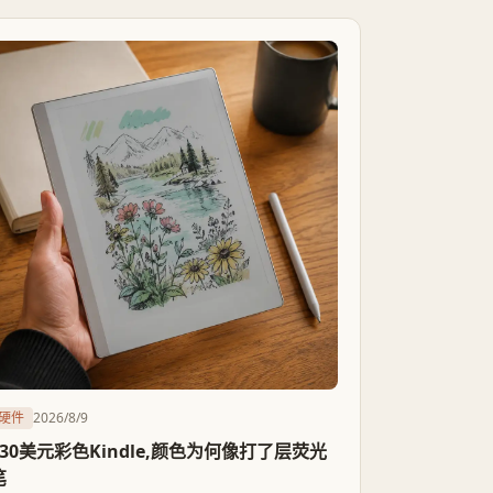
机、放弃容器级隔离,长期满电插电运行也带来电池
风险。省钱听起来漂亮,但账目里最关键的两个数字
——电费和原VPS月租——始终没有出现。
硬件
2026/8/9
630美元彩色Kindle,颜色为何像打了层荧光
笔