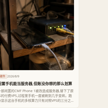
硬件
2026/8/9
闲置手机能当服务器,但账没你想的那么划算
一部闲置的CMF Phone 1被改造成服务器,替下了原
本的付费VPS,过程里手机一度被刷到几乎变砖。跑
分显示这台手机的多核算力只有对照VPS的三分之
一,而为了追上Surf浏览器的速度,作者选择root手