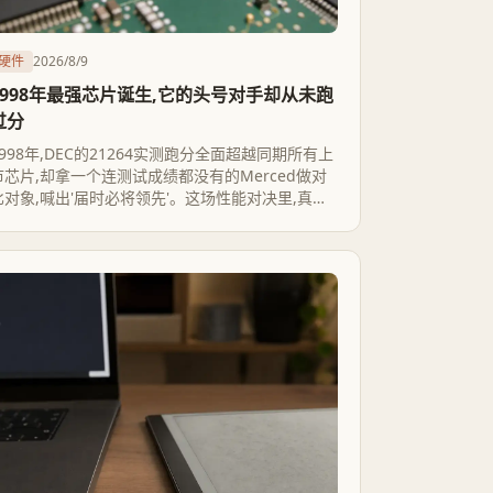
硬件
2026/8/9
1998年最强芯片诞生,它的头号对手却从未跑
过分
1998年,DEC的21264实测跑分全面超越同期所有上
市芯片,却拿一个连测试成绩都没有的Merced做对
比对象,喊出'届时必将领先'。这场性能对决里,真正
被验证的是21264的实力,没被验证的是DEC的预言,
而整个RISC阵营那年都在悄悄转向x86。