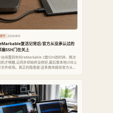
硬件
2026/8/9
reMarkable复活记背后:官方从没承认过的
那扇SSH门在关上
一台闲置四年的reMarkable 2靠SSH改时钟、两次
刷机才唤醒,云同步却始终没修好,最后靠本地USB上
传文件收场。真正的隐患是:这条救命路径官方从未
承认,而从3.22版本起WiFi上的SSH已被静默关闭。