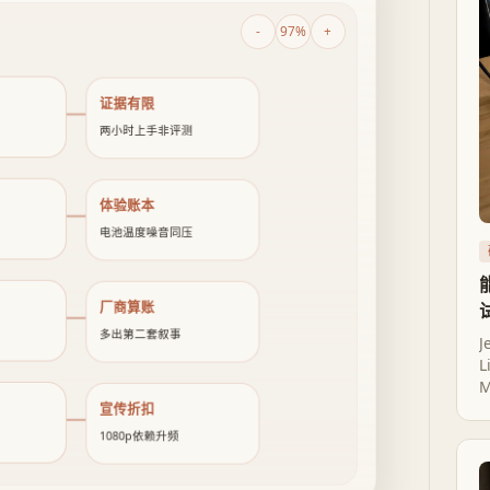
-
97%
+
证据有限
两小时上手非评测
体验账本
电池温度噪音同压
厂商算账
多出第二套叙事
J
M
宣传折扣
1080p依赖升频