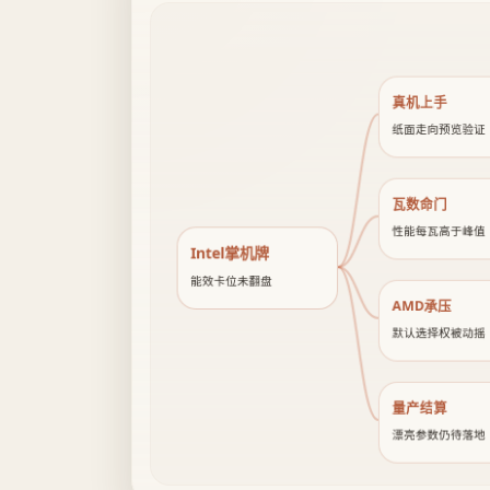
真机上手
纸面走向预览验证
瓦数命门
性能每瓦高于峰值
Intel掌机牌
能效卡位未翻盘
AMD承压
默认选择权被动摇
量产结算
漂亮参数仍待落地