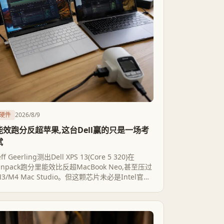
硬件
2026/8/9
能效跑分反超苹果,这台Dell赢的只是一场考
试
eff Geerling测出Dell XPS 13(Core 5 320)在
Linpack跑分里能效比反超MacBook Neo,甚至压过
3/M4 Mac Studio。但这颗芯片未必是Intel官宣
18A红利的主角,独立评测里苹果和高通在综合能效
上仍占优——这更像一场单科考试的胜利,不是架构
级反超。