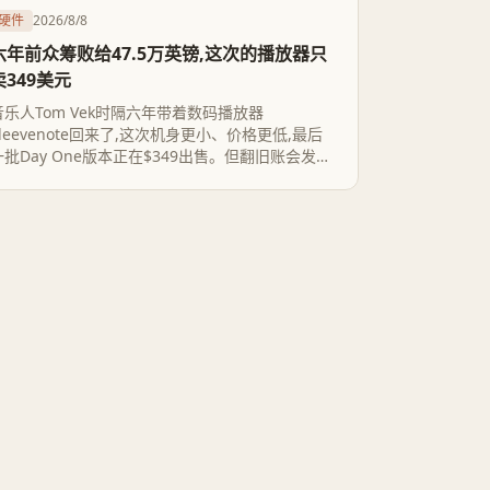
硬件
2026/8/8
六年前众筹败给47.5万英镑,这次的播放器只
卖349美元
音乐人Tom Vek时隔六年带着数码播放器
Sleevenote回来了,这次机身更小、价格更低,最后
一批Day One版本正在$349出售。但翻旧账会发现,
这不是新故事——2020年他的同款众筹项目连47.5
万英镑的目标都没凑够,从未量产。