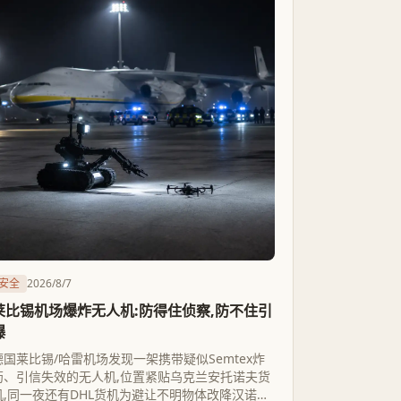
安全
2026/8/7
莱比锡机场爆炸无人机:防得住侦察,防不住引
爆
德国莱比锡/哈雷机场发现一架携带疑似Semtex炸
药、引信失效的无人机,位置紧贴乌克兰安托诺夫货
机,同一夜还有DHL货机为避让不明物体改降汉诺