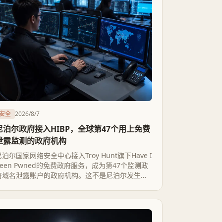
安全
2026/8/7
尼泊尔政府接入HIBP，全球第47个用上免费
泄露监测的政府机构
尼泊尔国家网络安全中心接入Troy Hunt旗下Have I
Been Pwned的免费政府服务，成为第47个监测政
府域名泄露账户的政府机构。这不是尼泊尔发生了
新泄露，而是补上一道此前缺失的预警能力。这套
机制只加快“发现”速度，能不能真正生效，要看
NCSC收到警报后有没有核验、重置、吊销这几步跟
上。