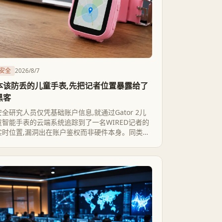
安全
2026/8/7
本该防丢的儿童手表,先把记者位置暴露给了
黑客
安全研究人员仅凭基础账户信息,就通过Gator 2儿
童智能手表的云端系统追踪到了一名WIRED记者的
实时位置,漏洞出在账户鉴权而非硬件本身。同类问
题在儿童手表行业里反复出现了五六年,却始终没等
来一次真正的监管问责。