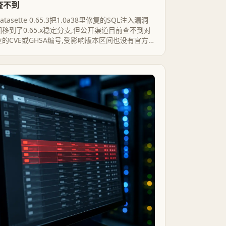
查不到
atasette 0.65.3把1.0a38里修复的SQL注入漏洞
回移到了0.65.x稳定分支,但公开渠道目前查不到对
应的CVE或GHSA编号,受影响版本区间也没有官方
明确说明。仍停留在0.65.x且开放了SQL查询权限的
实例,最该做的不是等公告,而是先升级、先核查日
志。