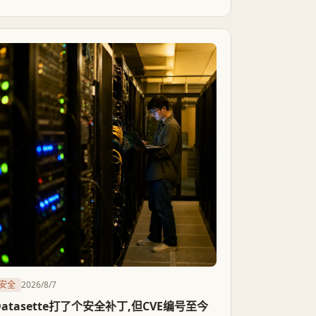
威。德国内政部称这是威胁的'新质变化',而2024年
同一机场已发生过一起被立陶宛方面关联至俄军情
机构的爆炸包裹案——这次不是又一起无人机骚扰,
是对乌物流枢纽第一次被真实炸药突破防线。
安全
2026/8/7
Datasette打了个安全补丁,但CVE编号至今