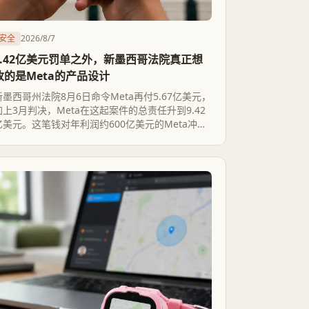
安全
2026/8/7
9.42亿美元罚单之外，新墨西哥法院真正想
改的是Meta的产品设计
新墨西哥州法院8月6日命令Meta再付5.67亿美元，
加上3月判决，Meta在这起案件的总责任升到9.42
亿美元。这笔钱对年利润约600亿美元的Meta冲击
有限，真正重的是法院第一次用产品责任判决强制
平台改设计、装年龄识别机制。Meta已表示上诉，
能否外溢到田纳西州、加州的类似诉讼，还要再看
几个月。