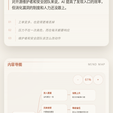
对开源维护者和安全团队来说，AI 提高了发现入口的效率，
但消化漏洞的制度和人力还没跟上。
01
工单变多，也变得更难丢掉
02
压力不在一次高危，而在每天都要响应
03
维护者和安全团队该怎么改动作
内容导图
MIND MAP
-
61%
+
流入提速
倍数上升
日均超过一份
较2024年高4 5倍
风险误读
等级偏低
不是高危爆发
多为LOW或MEDIUM