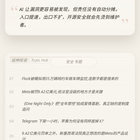
AI 让漏洞更容易被发现，但责任没有自动分摊。
入口提速，出口不扩，开源安全就会先烫到维护
者。
延伸阅读
Topic Hub
安全 专题
01
Flock被曝拟用35万辆网约车做车牌监控,连数字都是借来的
02
Meta被罚9.42亿美元,但法官没碰的地方才是关键
《One Night Only》把“全年禁性”拍成爱情喜剧，真正缺的是制度
03
追问
04
Telegram 下架一小时，苹果为何没有同样拔掉 X？
9.42亿美元罚单之外，新墨西哥法院真正想改的是Meta的产品设
05
计