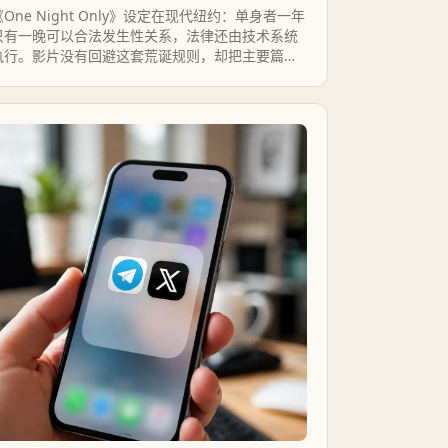
《One Night Only》设定在现代纽约：单身者一年
只有一晚可以合法发生性关系，法律还由技术系统
执行。影片没有回避这套荒诞规则，却把主要篇幅
留给配对与情感选择；它的看点是高概念爱情喜
剧，短板则是把身体监控降成了约会障碍。