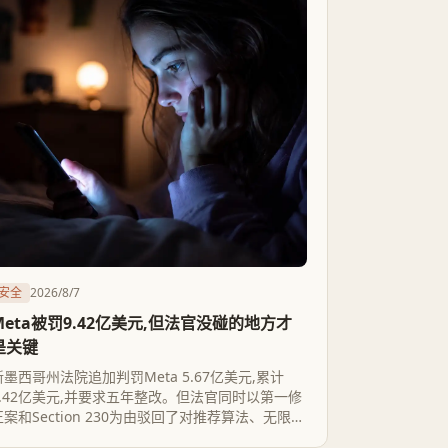
安全
2026/8/7
Meta被罚9.42亿美元,但法官没碰的地方才
是关键
新墨西哥州法院追加判罚Meta 5.67亿美元,累计
9.42亿美元,并要求五年整改。但法官同时以第一修
正案和Section 230为由驳回了对推荐算法、无限滚
动、自动播放的限制诉求——罚金砸得狠,产品设计