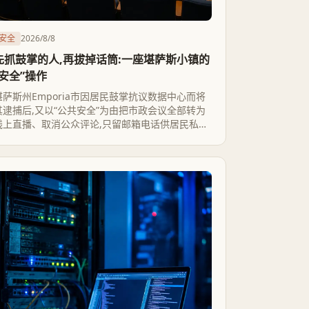
安全
2026/8/8
先抓鼓掌的人,再拔掉话筒:一座堪萨斯小镇的
“安全”操作
堪萨斯州Emporia市因居民鼓掌抗议数据中心而将
其逮捕后,又以“公共安全”为由把市政会议全部转为
线上直播、取消公众评论,只留邮箱电话供居民私下
反映。官方说收到了死亡威胁,但至今没给出任何可
验证的数量或来源,这才是这件事真正值得追问的地
方。