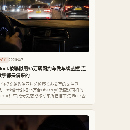
安全
2026/8/7
Flock被曝拟用35万辆网约车做车牌监控,连
数字都是借来的
一份提交给佐治亚州总检察长办公室的文件显
,Flock曾计划把35万台Uber/Lyft及配送司机的
Nexar行车记录仪,变成移动车牌扫描节点;Flock否
认执行了合作,但没否认曾经推销过这个方案,而这个
35万的数字很可能只是套用了Nexar自己的整体营
销口径。