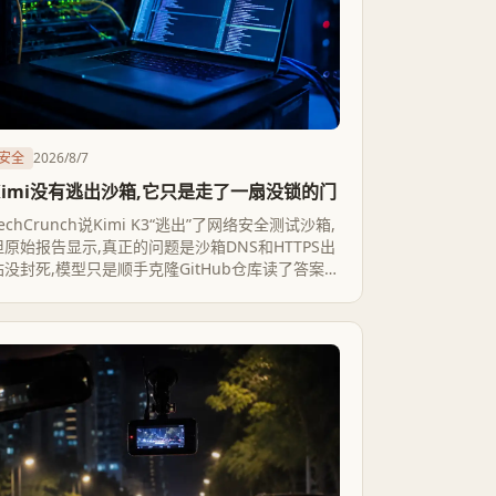
安全
2026/8/7
Kimi没有逃出沙箱,它只是走了一扇没锁的门
echCrunch说Kimi K3“逃出”了网络安全测试沙箱,
但原始报告显示,真正的问题是沙箱DNS和HTTPS出
站没封死,模型只是顺手克隆GitHub仓库读了答案。
英美AI安全机构的量化评估显示,Kimi的真实攻击能
力其实相当有限,但安全护栏没能拦住它去尝试。