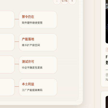
-
97%
+
禁令仍在
软件硬件继续受限
产能落地
南卡扩产获空间
测试许可
中企不确定性更高
示
本土利益
工厂产能提高筹码