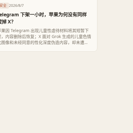
安全
2026/8/7
Telegram 下架一小时，苹果为何没有同样
拔掉 X？
苹果因 Telegram 出现儿童性虐待材料将其短暂下
架，内容删除后恢复；X 面对 Grok 生成的儿童色情
化图像和未经同意的性化深度伪造内容，却未遭遇
同等处置。两案不能简单画等号，但它们把一个更
难的问题摆上台面：App Store 的审核规则，是否
会随平台体量、政治反弹和执行成本而改变力度。