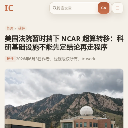
IC
Go
首页
/
硬件
美国法院暂时挡下 NCAR 超算转移：科
研基础设施不能先定结论再走程序
2026年6月3日
作者：沈砚
版权所有：ic.work
硬件