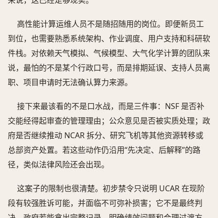
高性能计算运维人员不是随招随用的岗位。即便新员工
到位，也需要熟悉系统架构、作业调度、用户支持和科研软
件栈。对依赖天气模拟、气候模型、大气化学计算的团队来
说，最怕的不是某个行政口号，而是排期延误、支持人员离
职、项目申请时无法确认算力来源。
接下来最该看的不是口水战，而是三件事：NSF 是否补
交能经得起审查的管理理由；公众意见是否被实质处理；政
府是否继续推动 NCAR 拆分、研究飞机等其他资源转移或
总部资产处置。若这些动作仍沿用“先决定、后解释”的路
径，类似法律风险还会出现。
这案子的限制也很清楚。初步禁令只说明 UCAR 在现阶
段有较强胜诉可能，并面临不可弥补损害；它不是最终判
决。政府若能拿出完整记录、明确绩效问题和合理过渡方