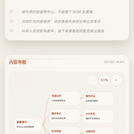
01
被叫停的是超算中心，不是整个 NCAR 处置案
02
法院盯住的是程序：政府像是先有结论再征求意见
03
科研人员受影响最早，接下来要看政府能否拿出理由
内容导图
MIND MAP
-
61%
+
范围收窄
整体命运
只暂停超算移交
尚未最终解决
程序争议
APA审查
疑似先定后征询
理由不足或违法
超算禁令
暂挡NCAR资源转移
科研受损
运维流失