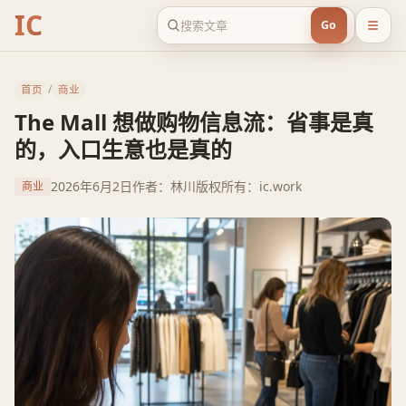
IC
Go
首页
/
商业
The Mall 想做购物信息流：省事是真
的，入口生意也是真的
2026年6月2日
作者：林川
版权所有：ic.work
商业