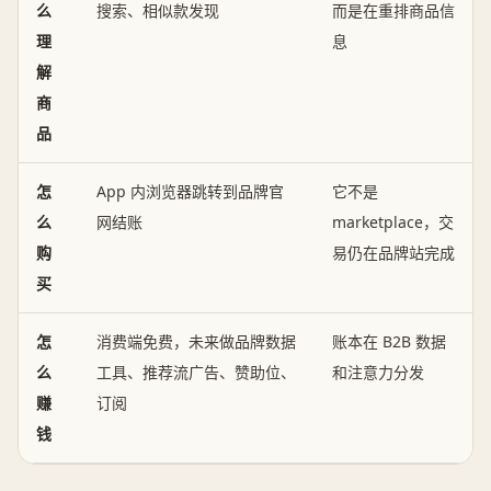
么
搜索、相似款发现
而是在重排商品信
理
息
解
商
品
怎
App 内浏览器跳转到品牌官
它不是
么
网结账
marketplace，交
购
易仍在品牌站完成
买
怎
消费端免费，未来做品牌数据
账本在 B2B 数据
么
工具、推荐流广告、赞助位、
和注意力分发
赚
订阅
钱