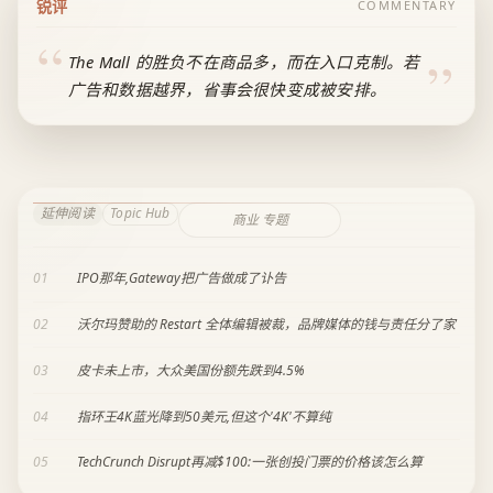
锐评
COMMENTARY
The Mall 的胜负不在商品多，而在入口克制。若
广告和数据越界，省事会很快变成被安排。
延伸阅读
Topic Hub
商业 专题
01
IPO那年,Gateway把广告做成了讣告
02
沃尔玛赞助的 Restart 全体编辑被裁，品牌媒体的钱与责任分了家
03
皮卡未上市，大众美国份额先跌到4.5%
04
指环王4K蓝光降到50美元,但这个'4K'不算纯
05
TechCrunch Disrupt再减$100:一张创投门票的价格该怎么算