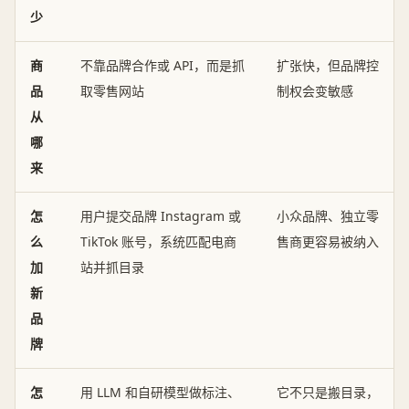
少
商
不靠品牌合作或 API，而是抓
扩张快，但品牌控
品
取零售网站
制权会变敏感
从
哪
来
怎
用户提交品牌 Instagram 或
小众品牌、独立零
么
TikTok 账号，系统匹配电商
售商更容易被纳入
加
站并抓目录
新
品
牌
怎
用 LLM 和自研模型做标注、
它不只是搬目录，