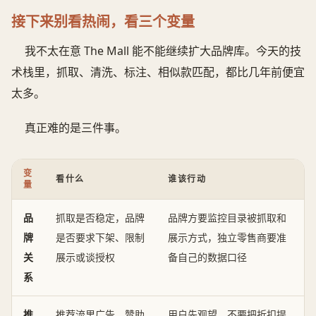
接下来别看热闹，看三个变量
我不太在意 The Mall 能不能继续扩大品牌库。今天的技
术栈里，抓取、清洗、标注、相似款匹配，都比几年前便宜
太多。
真正难的是三件事。
变
看什么
谁该行动
量
品
抓取是否稳定，品牌
品牌方要监控目录被抓取和
牌
是否要求下架、限制
展示方式，独立零售商要准
关
展示或谈授权
备自己的数据口径
系
推
推荐流里广告、赞助
用户先观望，不要把折扣提