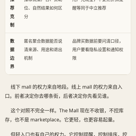
荐
位、自然结果如何区
醒等同于中立推荐
克
分
制
数
匿名聚合数据能否说
品牌买数据前要问清口径，
据
清来源、用途和退出
用户要看隐私设置和通知权
边
机制
限
界
线下 mall 的权力来自地段。线上 mall 的权力来自入
口。前者决定你去哪条街，后者决定你先看见谁。
这个对照不完全一样。The Mall 现在不收银，不控库
存，也不是 marketplace。它更轻，也更容易起量。
但轻入口也有自己的权力。它控制提醒，控制排序，控