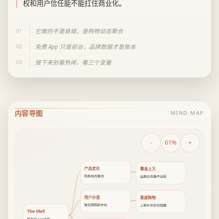
权和用户信任能不能扛住商业化。
01
它做的不是商城，是购物动态聚合
02
免费 App 只是前台，品牌数据才是账本
03
接下来别看热闹，看三个变量
内容导图
MIND MAP
-
61%
+
产品定位
覆盖上万
购物动态聚合
品牌动态集中追踪
用户价值
重度购物
降低网购碎片化
上新补货折扣提醒
The Mall