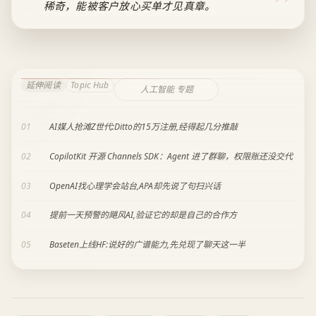
稀奇，能被客户放心买单才见真章。
延伸阅读
Topic Hub
人工智能 专题
01
AI媒人抢滩Z世代:Ditto的15万注册,经得起几分推敲
02
CopilotKit 开源 Channels SDK：Agent 进了群聊，权限账还没交代
03
OpenAI找心理学会站台,APA却先说了句扫兴话
04
提前一天预警的飓风AI,验证它的却是自己的合作方
05
Baseten上线HF:说好的广谱能力,先兑现了聊天这一半