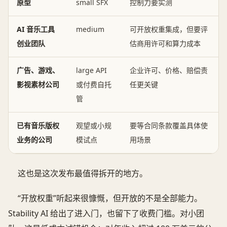
原型
small SFX
控制力要实测
AI 音乐工具
medium
可开放权重集成，但要评
创业团队
估商用许可和算力成本
广告、游戏、
large API
企业许可、价格、赔偿责
影视素材公司
或付费自托
任更关键
管
已有音乐版权
观望或小规
要等合同条款覆盖具体使
业务的公司
模试点
用场景
这也是这次发布最值得拆开的地方。
“开放权重”听起来很慷慨，但开放的不是全部能力。
Stability AI 给出了进入门，也留下了收费门槛。对小团