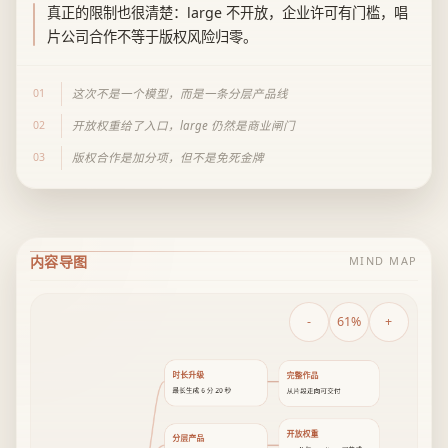
真正的限制也很清楚：large 不开放，企业许可有门槛，唱
片公司合作不等于版权风险归零。
01
这次不是一个模型，而是一条分层产品线
02
开放权重给了入口，large 仍然是商业闸门
03
版权合作是加分项，但不是免死金牌
内容导图
MIND MAP
-
61%
+
时长升级
完整作品
最长生成 6 分 20 秒
从片段走向可交付
开放权重
分层产品