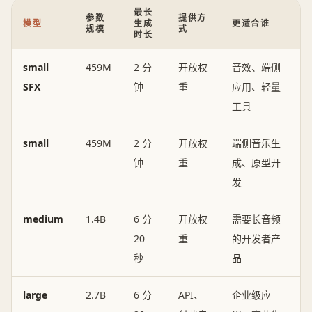
最长
参数
提供方
模型
生成
更适合谁
规模
式
时长
small
459M
2 分
开放权
音效、端侧
SFX
钟
重
应用、轻量
工具
small
459M
2 分
开放权
端侧音乐生
钟
重
成、原型开
发
medium
1.4B
6 分
开放权
需要长音频
20
重
的开发者产
秒
品
large
2.7B
6 分
API、
企业级应