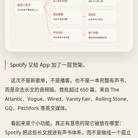
纳入有声书体系
消耗15小时上限
杂志入声书
长文变成付费音频入口
商业意图
浅水区
训练长音频消费
比有声书门槛低
平台代价
用户体验
货架变宽心智变乱
选择增多削弱确定性
Spotify 又给 App 加了一层货架。
这次不是新歌单，不是播客，也不是一本完整有声书，
而是杂志长文的音频版。首批超过 650 篇，来自 The
Atlantic、Vogue、Wired、Vanity Fair、Rolling Stone、
GQ、Pitchfork 等英文媒体。
看起来是个小功能。真正有意思的是它被放在哪里：
Spotify 把这些长文放进有声书体系，而不是做成一个孤立