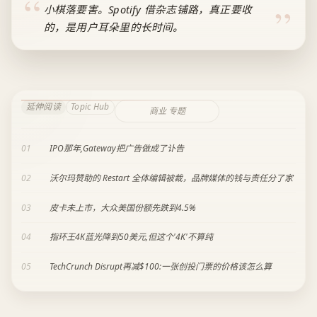
小棋落要害。Spotify 借杂志铺路，真正要收
的，是用户耳朵里的长时间。
延伸阅读
Topic Hub
商业 专题
01
IPO那年,Gateway把广告做成了讣告
02
沃尔玛赞助的 Restart 全体编辑被裁，品牌媒体的钱与责任分了家
03
皮卡未上市，大众美国份额先跌到4.5%
04
指环王4K蓝光降到50美元,但这个'4K'不算纯
05
TechCrunch Disrupt再减$100:一张创投门票的价格该怎么算