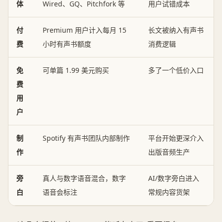
体
Wired、GQ、Pitchfork 等
用户试错成本
付
Premium 用户计入每月 15
长文被纳入有声书
费
小时有声书额度
消费逻辑
免
可单篇 1.99 美元购买
多了一个低价入口
费
用
户
制
Spotify 有声书团队内部制作
平台开始更深介入
作
出版音频生产
旁
真人与数字语音混合，数字
AI/数字旁白进入
白
语音会标注
常规内容货架