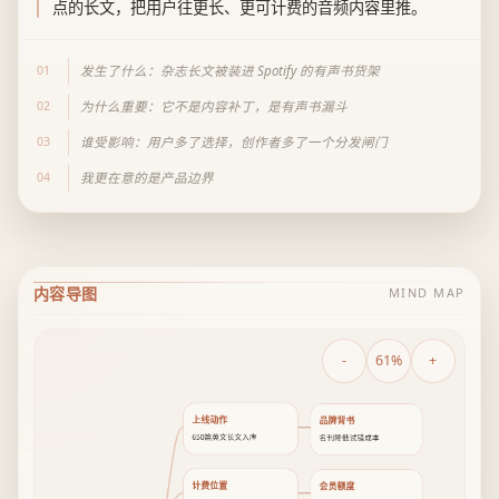
点的长文，把用户往更长、更可计费的音频内容里推。
01
发生了什么：杂志长文被装进 Spotify 的有声书货架
02
为什么重要：它不是内容补丁，是有声书漏斗
03
谁受影响：用户多了选择，创作者多了一个分发闸门
04
我更在意的是产品边界
内容导图
MIND MAP
-
61%
+
上线动作
品牌背书
650篇英文长文入库
名刊降低试错成本
计费位置
会员额度