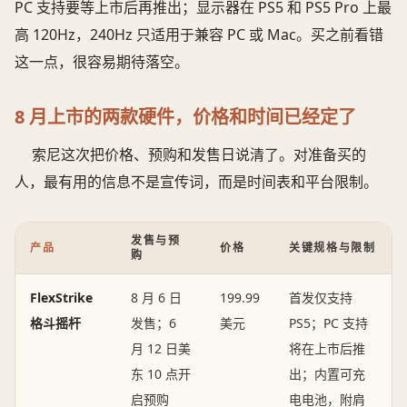
PC 支持要等上市后再推出；显示器在 PS5 和 PS5 Pro 上最
高 120Hz，240Hz 只适用于兼容 PC 或 Mac。买之前看错
这一点，很容易期待落空。
8 月上市的两款硬件，价格和时间已经定了
索尼这次把价格、预购和发售日说清了。对准备买的
人，最有用的信息不是宣传词，而是时间表和平台限制。
发售与预
产品
价格
关键规格与限制
购
FlexStrike
8 月 6 日
199.99
首发仅支持
格斗摇杆
发售；6
美元
PS5；PC 支持
月 12 日美
将在上市后推
东 10 点开
出；内置可充
启预购
电电池，附肩