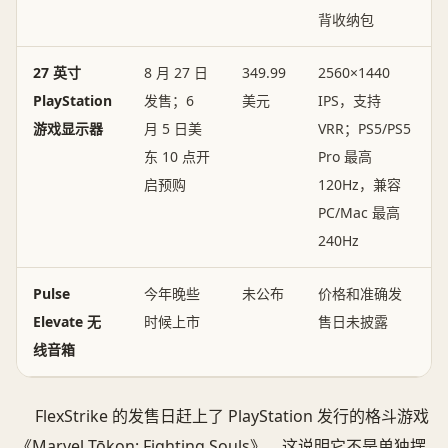
背收纳包
27 英寸
8 月 27 日
349.99
2560×1440
PlayStation
发售；6
美元
IPS，支持
游戏显示器
月 5 日美
VRR；PS5/PS5
东 10 点开
Pro 最高
启预购
120Hz，兼容
PC/Mac 最高
240Hz
Pulse
今年晚些
未公布
价格和准确发
Elevate 无
时候上市
售日未披露
线音箱
FlexStrike 的发售日赶上了 PlayStation 发行的格斗游戏
《Marvel Tōkon: Fighting Souls》。这说明它不是单独摆