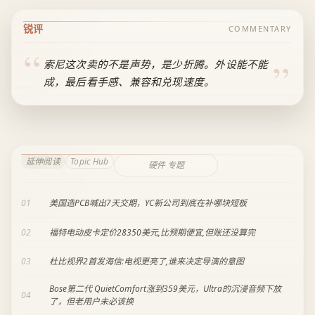
锐评
COMMENTARY
索尼这次卖的不是声势，是少折腾。外设能不能
成，最后看手感、兼容和兑现速度。
延伸阅读
Topic Hub
硬件 专题
01
美国造PCB喊出7天交期，YC新公司到底在补哪块短板
02
福特电动皮卡定价28350美元,比预期便宜,但账还没算完
03
杜比视界2首发海信:电视更亮了,谁来决定导演的意图
Bose第二代 QuietComfort涨到359美元，Ultra的沉浸音频下放
04
了，但老用户未必该换