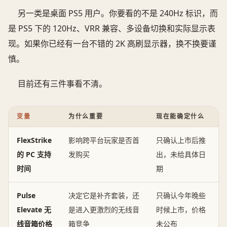
另一类是桌面 PS5 用户。你要看的不是 240Hz 标识，而
是 PS5 下的 120Hz、VRR 兼容、多设备切换和实际显示表
现。如果你已经有一台不错的 2K 高刷显示器，换不换要谨
慎。
目前还有三件事看不清。
变量
为什么重要
现在能确定什么
FlexStrike
影响跨平台玩家是否首
只确认上市后推
的 PC 支持
发购买
出，未给具体日
时间
期
Pulse
决定它是补齐套装，还
只确认今年晚些
Elevate 无
是进入更激烈的无线音
时候上市，价格
线音箱价格
箱竞争
未公布