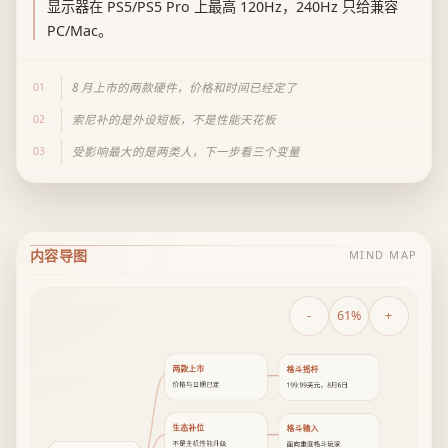
显示器在 PS5/PS5 Pro 上最高 120Hz，240Hz 只给兼容
PC/Mac。
01
8 月上市的两款硬件，价格和时间已经定了
02
索尼补的是外设短板，不是性能天花板
03
受影响最大的是两类人，下一步看三个变量
内容导图
MIND MAP
-
61%
+
两款上市
格斗摇杆
价格与日期已定
199.99美元，8月6日
生态补位
格斗输入
不是主机性能升级
面向重度格斗玩家