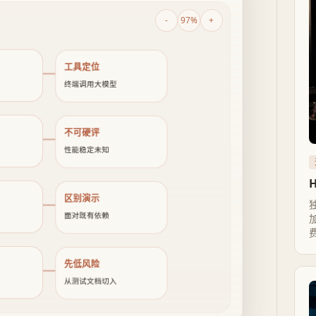
-
97%
+
工具定位
终端调用大模型
不可硬评
性能稳定未知
区别演示
面对既有依赖
加
先低风险
从测试文档切入