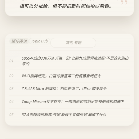
相可以分批给，但不能把新时间线拍成新锁。
延伸阅读
Topic Hub
其他 专题
SDSS-V放出330万条光谱，但"七到九成黑洞被遮蔽"不是这次测出
01
来的
02
WHO刚辟谣完，白宫却要签第二份疫苗自闭症令
03
Z Fold 8 Ultra 的尴尬：相机更强了，Ultra 却没装全
04
Camp Miasma并不存在：一部电影如何拍出完整的虚构恐怖IP
05
37.4吉吨排放新高:气候'渐进主义骗局论'漏掉了什么