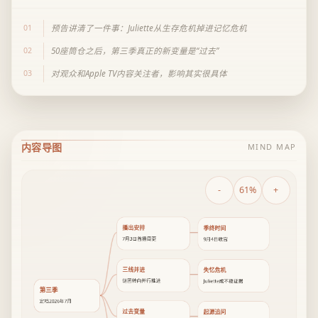
01
预告讲清了一件事：Juliette从生存危机掉进记忆危机
02
50座筒仓之后，第三季真正的新变量是“过去”
03
对观众和Apple TV内容关注者，影响其实很具体
内容导图
MIND MAP
-
61%
+
播出安排
季终时间
7月3日首播周更
9月4日收官
三线并进
失忆危机
谜团转向并行推进
Juliette成不稳证据
第三季
定档2026年7月
过去变量
起源追问