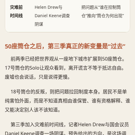
灾难前
Helen Drew与
把问题从“谁在控制筒
时间线
Daniel Keene调查
仓”推向“筒仓为何出现”
阴谋
50座筒仓之后，第三季真正的新变量是“过去”
前两季已经把世界观从一座地下城市扩展到50座筒仓。
17号筒仓的Solo让观众看到，离开谎言不等于抵达自由。
废墟也会说话，只是说得更慢。
18号筒仓的反叛，则把问题拉回制度本身。居民不是单
纯害怕外面，而是不知道真相由谁保管、谁有资格解释、谁
又能决定别人该不该知道。
第三季加入灾难前时间线，记者Helen Drew与国会议员
Daniel Keene调查一场阴谋。预告给出的方向，是这场调