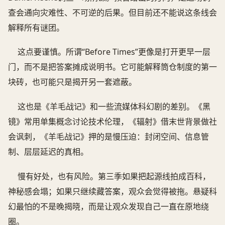
查会通向灾难性、不可逆的后果。但目前还不能说这条线会
解释所有谜团。
这点要谨慎。所谓“Before Times”更像是打开更早一层
门，而不是把答案摊成说明书。它可能解释筒仓制度的第一
块砖，也可能只是揭开另一套遮蔽。
这也是《羊毛战记》和一些流媒体科幻剧的差别。《黑
镜》常用单集概念讨论技术伦理，《辐射》借末世背景做社
会讽刺，《羊毛战记》押的是慢压迫：封闭空间、信息管
制、层层延迟的真相。
慢有好处，也有风险。第三季如果把起源线拍成百科，
神秘感会塌；如果只继续藏答案，观众会觉得被拖。悬疑科
幻最怕的不是晚揭晓，而是让观众发现自己一直在原地绕
圈。