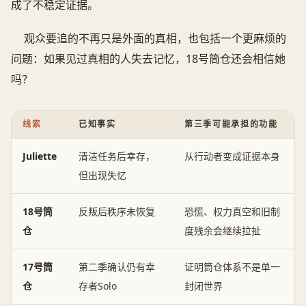
成了不稳定证据。
观众要追的不再只是外面的真相，也包括一个更麻烦的
问题：如果见过真相的人失去记忆，18号筒仓还会相信她
吗？
线索
已知事实
第三季可能承担的功能
Juliette
清洁任务后幸存，
从行动者变成证据本身
但出现失忆
18号筒
反叛后秩序未恢复
恐慌、权力真空和旧制
仓
度残余会继续拉扯
17号筒
第二季确认仍有幸
证明筒仓体系不是单一
仓
存者Solo
封闭世界