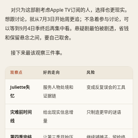
对只为这部剧考虑Apple TV订阅的人，选择也更现实。
想跟讨论，就从7月3日开始周更追；不急着参与讨论，可
以等到9月4日季终后再集中看。悬疑剧最怕被剧透，省钱
和保留悬念之间，要自己取舍。
接下来最该观察三件事。
观察点
好的走向
风险
Juliette失
服务人物处境和
变成反复误会的工具
忆
证据链
灾难前时间
给出现实信息增
只制造更早的谜语
线
量
第四季完结
让第三季开始压
继续铺摊子，留给终