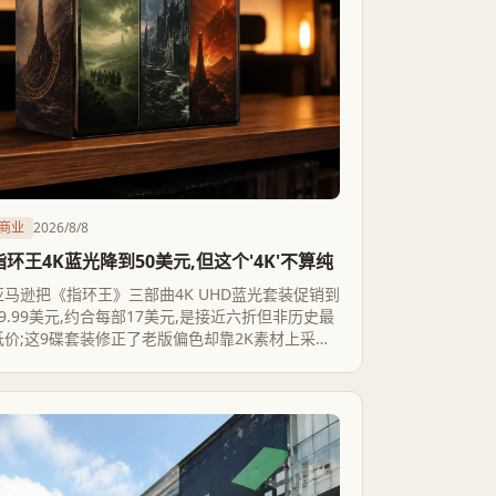
商业
2026/8/8
指环王4K蓝光降到50美元,但这个'4K'不算纯
亚马逊把《指环王》三部曲4K UHD蓝光套装促销到
49.99美元,约合每部17美元,是接近六折但非历史最
低价;这9碟套装修正了老版偏色却靠2K素材上采样
和激进降噪撑出'4K',不含花絮纪录片,数字兑换码也
可能失效。