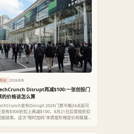
商业
2026/8/8
TechCrunch Disrupt再减$100:一张创投门
票的价格该怎么算
echCrunch宣布Disrupt 2026门票今晚24点前可
在现有$300折扣上再减$100，8月21日后常规折扣
彻底结束。这次“限时加码”本质是阶梯定价和联属
营销的常规操作,门票是否划算,要看创始人图的是硅
谷人脉还是会面质量。