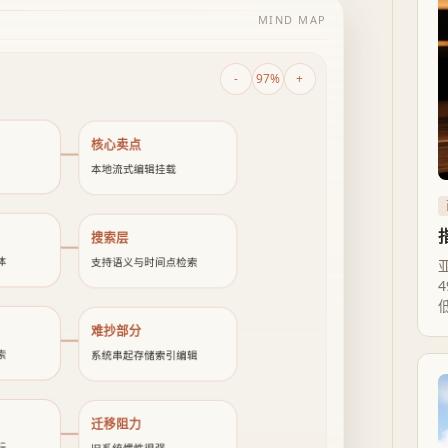
MIND MAP
-
97%
+
核心卖点
本地流式编辑挂载
搜索层
体
支持语义与时间点检索
难抄部分
索
系统串起存储索引编辑
迁移阻力
标