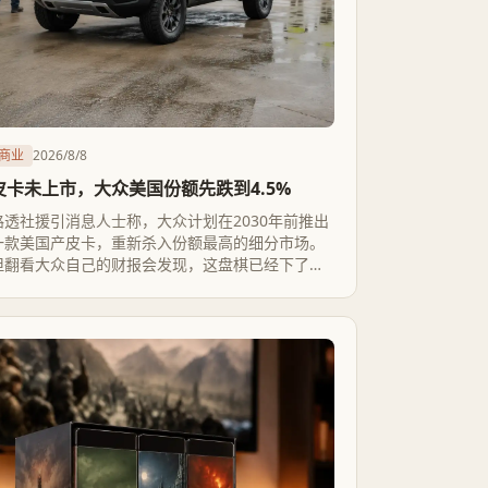
商业
2026/8/8
皮卡未上市，大众美国份额先跌到4.5%
路透社援引消息人士称，大众计划在2030年前推出
一款美国产皮卡，重新杀入份额最高的细分市场。
但翻看大众自己的财报会发现，这盘棋已经下了三
年：投入数亿美元的Scout Motors项目原本要把美
国份额从5%翻倍到10%，结果份额反而跌到
4.5%，动力路线也从纯电悄悄改成了纯电加增程混
动。