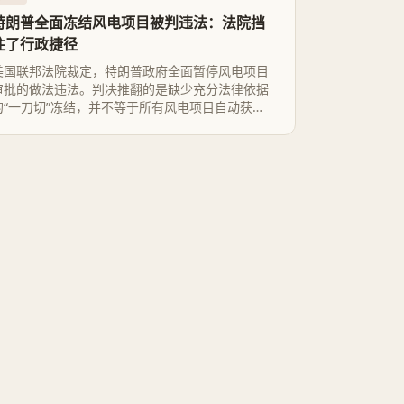
特朗普全面冻结风电项目被判违法：法院挡
住了行政捷径
美国联邦法院裁定，特朗普政府全面暂停风电项目
审批的做法违法。判决推翻的是缺少充分法律依据
的“一刀切”冻结，并不等于所有风电项目自动获
批；政府仍可通过逐案审查、修改规则和上诉继续
收紧行业。真正受影响的是项目融资与州级电力采
购：开发商暂时拿回审批通道，但政策不确定性仍
会转化为工期和成本。