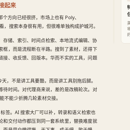
接起来
索。那个方向已经很挤，市场上也有 Poly、
知信息看，搜索本身很有用，但很难单独构成护城河。
：存储、索引、时间点检索、本地流式编辑、协
索框，而是流程断在半路。搜到了素材，还得下
链接、收反馈、回版本。华而不实的工具，问题
到今天，不是讲工具要酷，而是讲工具别拖后腿。
等待时间。对代理商来说，差的是改稿轮次。对
线前能不能少折腾几轮素材交接。
 标签。AI 搜索大厂可以补，转录和语义检索也
论和交付动作都压到同一套系统里，替换难度就
，而是用户懒得搬。天下事，成于细，败于慢。