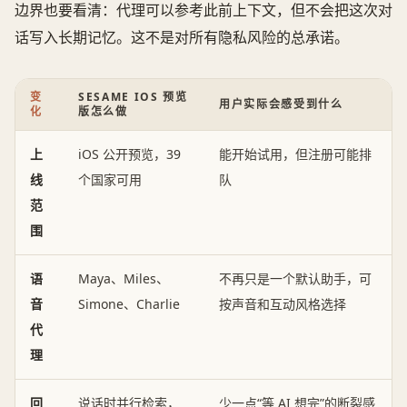
边界也要看清：代理可以参考此前上下文，但不会把这次对
话写入长期记忆。这不是对所有隐私风险的总承诺。
变
SESAME IOS 预览
用户实际会感受到什么
化
版怎么做
上
iOS 公开预览，39
能开始试用，但注册可能排
线
个国家可用
队
范
围
语
Maya、Miles、
不再只是一个默认助手，可
音
Simone、Charlie
按声音和互动风格选择
代
理
回
说话时并行检索，
少一点“等 AI 想完”的断裂感