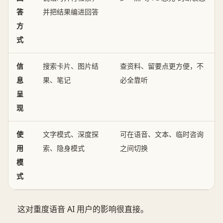
答
并把结果编进回答
方
式
信
搜索卡片、图片结
查资料、留要点更方便，不
息
果、笔记
必全靠听
呈
现
使
文字模式、深度探
可在语音、文本、临时咨询
用
索、隐身模式
之间切换
模
式
这对重度语音 AI 用户的影响很直接。