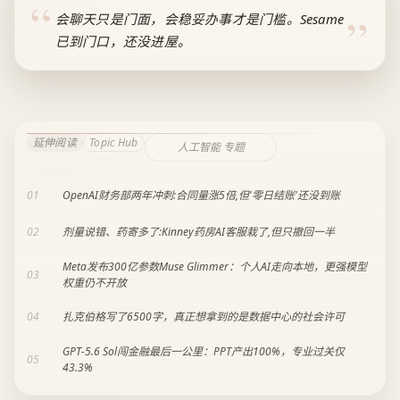
会聊天只是门面，会稳妥办事才是门槛。Sesame
已到门口，还没进屋。
延伸阅读
Topic Hub
人工智能 专题
01
OpenAI财务部两年冲刺:合同量涨5倍,但'零日结账'还没到账
02
剂量说错、药寄多了:Kinney药房AI客服栽了,但只撤回一半
Meta发布300亿参数Muse Glimmer：个人AI走向本地，更强模型
03
权重仍不开放
04
扎克伯格写了6500字，真正想拿到的是数据中心的社会许可
GPT-5.6 Sol闯金融最后一公里：PPT产出100%，专业过关仅
05
43.3%