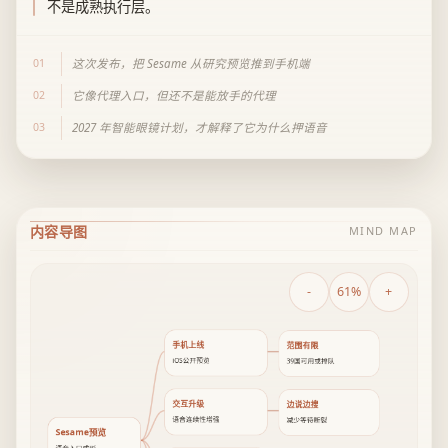
不是成熟执行层。
01
这次发布，把 Sesame 从研究预览推到手机端
02
它像代理入口，但还不是能放手的代理
03
2027 年智能眼镜计划，才解释了它为什么押语音
内容导图
MIND MAP
-
61%
+
手机上线
范围有限
iOS公开预览
39国可用或排队
交互升级
边说边搜
语音连续性增强
减少等待断裂
Sesame预览