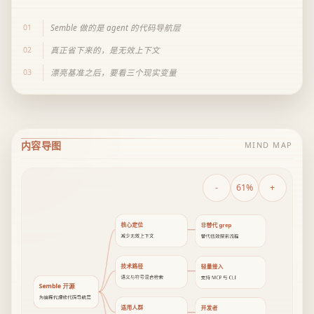
01
Semble 做的是 agent 的代码导航层
02
真正省下来的，是无效上下文
03
漂亮基准之后，要看三个现实变量
内容导图
MIND MAP
-
61%
+
核心定位
非替代 grep
减少无效上下文
替代低效探索流程
技术路径
轻量接入
语义与符号混合检索
支持 MCP 与 CLI
Semble 开源
为编程代理修代码导航层
适用人群
开发者