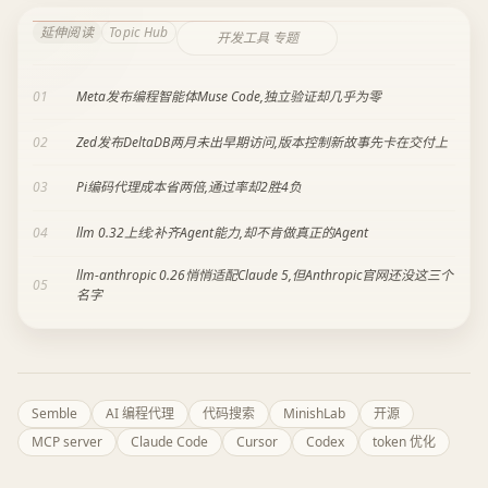
延伸阅读
Topic Hub
开发工具 专题
01
Meta发布编程智能体Muse Code,独立验证却几乎为零
02
Zed发布DeltaDB两月未出早期访问,版本控制新故事先卡在交付上
03
Pi编码代理成本省两倍,通过率却2胜4负
04
llm 0.32上线:补齐Agent能力,却不肯做真正的Agent
llm-anthropic 0.26悄悄适配Claude 5,但Anthropic官网还没这三个
05
名字
Semble
AI 编程代理
代码搜索
MinishLab
开源
MCP server
Claude Code
Cursor
Codex
token 优化