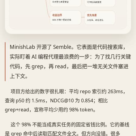
中大型仓库更受益
可作检索前置层
收益边界
优先场景
98% 不等于固定省钱
大仓库、命名混乱
MinishLab 开源了 Semble。它表面是代码搜索库，
实际盯着 AI 编程代理最浪费的一步：为了找几行关键
代码，先 grep，再 read，最后把一堆无关文件塞进
上下文。
项目方给出的数字很扎眼：平均 repo 索引约 263ms，
查询 p50 约 1.5ms，NDCG@10 为 0.854；相比
grep+read，宣称平均少用约 98% token。
这个 98% 不能当成真实任务的固定省钱比例。它的基线
是 grep 命中后读取匹配文件全文。但方向没错。很多