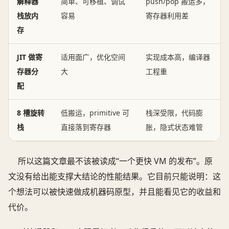
解释器
简单、可移植、调试
push/pop 搬运多，
栈放内
容易
寄存器利用差
存
JIT 做寄
适用面广，优化空间
实现成本高，编译器
存器分
大
工程重
配
8 槽旋转
低搬运，primitive 可
栈深受限，代码膨
栈
直接落到寄存器
胀，隐式状态难管
所以这篇文章最不该被读成“一个更快 VM 的发布”。原
文没有给出能支撑大结论的性能结果。它目前只能说明：这
个想法可以被快速做成机器码原型，并且能看见它的收益和
代价。