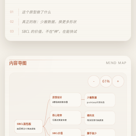
01
这个原型做了什么
02
真正的账：少搬数据，换更多形状
03
SBCL 的价值，不在“神”，在能快试
内容导图
MIND MAP
-
61%
+
原型设计
少搬数据
8槽栈映射寄存器
push/pop只改状态
核心取舍
硬约束
低搬运换复杂度
栈深受限代码膨胀
SBCL面包板
底层想法可快速试错
SBCL价值
脚手架少