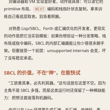
对编译器和 VM 实现爱好者，动作很具体：可以读它的
primitive 布局、
编码和栈指针状态复制，拿来训
NEXT
练自己看底层取舍。别急着照搬。
对熟悉 Lisp/SBCL、Forth 或汇编优化的开发者，更现实
的动作是把它当实验模板：如果你想验证一种分发策略、栈
布局或指令编码，SBCL 的内部汇编器能让你少搭很多脚手
架。但要接受一个前提：unsupported internals 会变，坏
了没有稳定承诺。
SBCL 的价值，不在“神”，在能快试
“工欲善其事，必先利其器。”这句话放在这里不空。因为
主角不是 SBCL 多强，而是这类运行时还保留了一种稀缺能
力：把想法直接落到机器码。
你可以在 Lisp 环境里生成汇编，反汇编，改编码，看