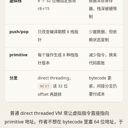
虚拟栈
8 个 32 位槽固定放进
数据常驻寄存
r8-r15
器，栈深被硬限
制
push/pop
只改变编译期模 8 栈指
少搬数据，但依
针
赖状态复制
primitive
每个操作生成 8 种栈指
减少指令，换来
针版本
代码膨胀
分发
direct threading，
bytecode 更
读 32 位
紧，间接分支仍
NEXT
要付成本
offset 再跳转
普通 direct threaded VM 常让虚拟指令直接指向
primitive 地址。作者不想在 bytecode 里塞 64 位地址，于