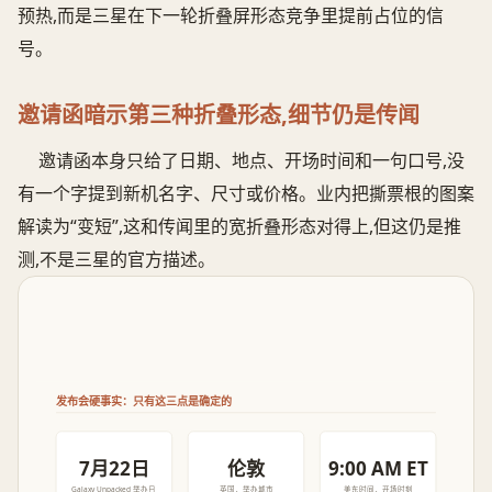
预热,而是三星在下一轮折叠屏形态竞争里提前占位的信
号。
邀请函暗示第三种折叠形态,细节仍是传闻
邀请函本身只给了日期、地点、开场时间和一句口号,没
有一个字提到新机名字、尺寸或价格。业内把撕票根的图案
解读为“变短”,这和传闻里的宽折叠形态对得上,但这仍是推
测,不是三星的官方描述。
发布会硬事实：只有这三点是确定的
7月22日
伦敦
9:00 AM ET
Galaxy Unpacked 举办日
英国，举办城市
美东时间，开场时刻