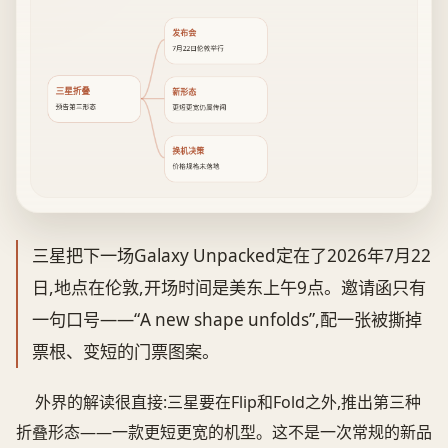
发布会
7月22日伦敦举行
三星折叠
新形态
预告第三形态
更短更宽仍属传闻
换机决策
价格规格未落地
三星把下一场Galaxy Unpacked定在了2026年7月22
日,地点在伦敦,开场时间是美东上午9点。邀请函只有
一句口号——“A new shape unfolds”,配一张被撕掉
票根、变短的门票图案。
外界的解读很直接:三星要在Flip和Fold之外,推出第三种
折叠形态——一款更短更宽的机型。这不是一次常规的新品