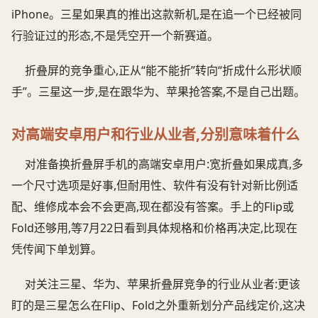
iPhone。三星如果真的推出这款新机,是在追一个已经被同
行验证过的形态,不是凭空开一个新赛道。
折叠屏的竞争重心,正从“能不能折”转向“折成什么形状顺
手”。三星这一步,是在跟华为、苹果抢答案,不是自己出题。
对高端安卓用户和行业从业者,分别意味着什么
对准备换折叠屏手机的高端安卓用户:宽折叠如果成真,多
一个尺寸选项是好事,但耐用性、软件有没有针对新比例适
配、维修成本会不会更高,现在都没有答案。手上的Flip或
Fold还够用,等7月22日看到具体规格和价格再决定,比现在
凭传闻下单划算。
对关注三星、华为、苹果折叠屏竞争的行业从业者:更该
盯的是三星怎么在Flip、Fold之外重新划分产品线定价,这决