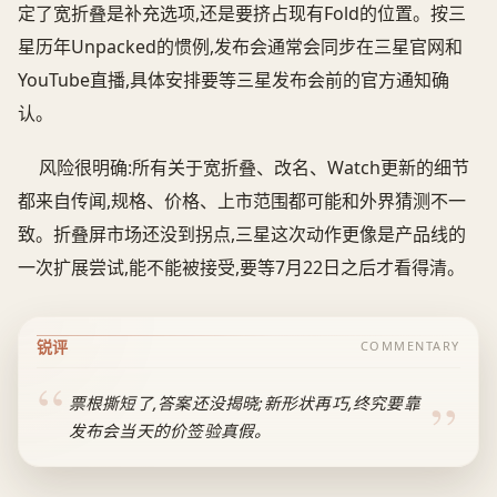
定了宽折叠是补充选项,还是要挤占现有Fold的位置。按三
星历年Unpacked的惯例,发布会通常会同步在三星官网和
YouTube直播,具体安排要等三星发布会前的官方通知确
认。
风险很明确:所有关于宽折叠、改名、Watch更新的细节
都来自传闻,规格、价格、上市范围都可能和外界猜测不一
致。折叠屏市场还没到拐点,三星这次动作更像是产品线的
一次扩展尝试,能不能被接受,要等7月22日之后才看得清。
锐评
COMMENTARY
票根撕短了,答案还没揭晓;新形状再巧,终究要靠
发布会当天的价签验真假。