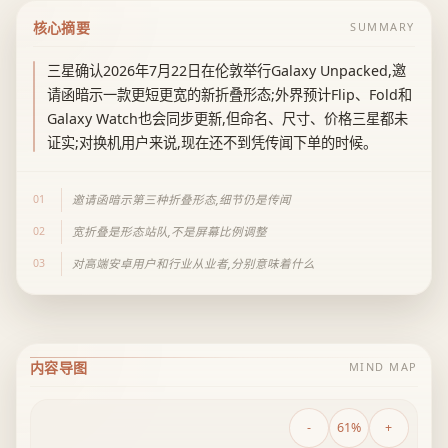
核心摘要
SUMMARY
三星确认2026年7月22日在伦敦举行Galaxy Unpacked,邀
请函暗示一款更短更宽的新折叠形态;外界预计Flip、Fold和
Galaxy Watch也会同步更新,但命名、尺寸、价格三星都未
证实;对换机用户来说,现在还不到凭传闻下单的时候。
01
邀请函暗示第三种折叠形态,细节仍是传闻
02
宽折叠是形态站队,不是屏幕比例调整
03
对高端安卓用户和行业从业者,分别意味着什么
内容导图
MIND MAP
-
61%
+