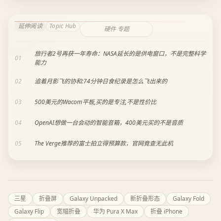
延伸阅读
Topic Hub
硬件 专题
旅行者2号再获一年寿命：NASA延长的是供电窗口，不是完整科学
01
能力
02
追着月影飞的协和:74分钟日食纪录是怎么飞出来的
03
500美元的Wacom平板,买的是专注,不是性价比
04
OpenAI想做一台会动的智能音箱，400美元买的不是音质
05
The Verge推荐的富士拍立得预算款，官网竟查无此机
三星
折叠屏
Galaxy Unpacked
新折叠形态
Galaxy Fold
Galaxy Flip
宽幅折叠
华为 Pura X Max
折叠 iPhone