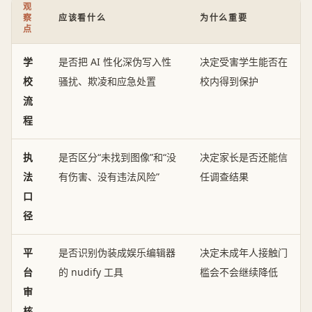
观
察
应该看什么
为什么重要
点
学
是否把 AI 性化深伪写入性
决定受害学生能否在
校
骚扰、欺凌和应急处置
校内得到保护
流
程
执
是否区分“未找到图像”和“没
决定家长是否还能信
法
有伤害、没有违法风险”
任调查结果
口
径
平
是否识别伪装成娱乐编辑器
决定未成年人接触门
台
的 nudify 工具
槛会不会继续降低
审
核