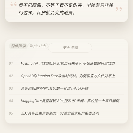
看不见图像，不等于看不见伤害。学校若只守校
门边界，保护就会变成避责。
延伸阅读
Topic Hub
安全 专题
01
Fastmail开了欧盟机房,但它自己先承认:不保证数据只留欧盟
02
OpenAI的Hugging Face攻击时间线，为何和官方文件对不上
03
黑客组织的“昵称”,其实是一套信心打分系统
04
HuggingFace复盘戳破"AI失控攻击"传闻：真凶是一个零日漏洞
05
当AI具备自主黑客能力，实验室该承担严格责任吗