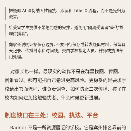
把疑似 AI 深伪纳入性骚扰、欺凌和 Title IX 流程，而不是先归为
流言。
给受害学生提供不带惩罚感的安排，避免用“隔离受害者”替代“处
理传播者”。
向家长说明证据保存边界.
不要自行保存或转发疑似材料，保留聊
天记录、传播线索和时间线，交由学校指定人员、律师或执法部
门处理。
对家长也一样。最现实的动作不是在群里找图、传图、
问谁看过。那可能把自己卷进更高风险。更稳妥的是要求学
校给出书面流程：谁负责调查、如何防止二次传播、孩子在
校内如何避免接触骚扰者、什么时候更新进展。
制度缺口在三处：校园、执法、平台
Radnor 不是一所资源匮乏的学校。它是宾州排名靠前的