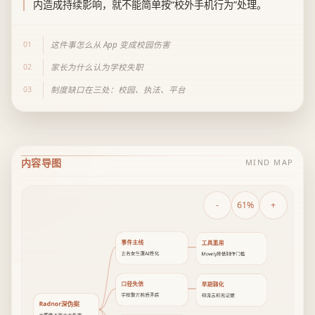
内造成持续影响，就不能简单按“校外手机行为”处理。
01
这件事怎么从 App 变成校园伤害
02
家长为什么认为学校失职
03
制度缺口在三处：校园、执法、平台
内容导图
MIND MAP
-
61%
+
事件主线
工具滥用
五名女生遭AI性化
Movely降低制作门槛
口径失信
早期弱化
学校警方前后矛盾
称流言和无证据
Radnor深伪案