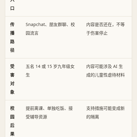
口
传
Snapchat、朋友群聊、校
内容是否还在，不等
播
园流言
于伤害停止
路
径
受
五名 14 或 15 岁九年级女
内容可能涉及 AI 生
害
生
成的儿童性虐待材料
对
象
校
提前离课、单独吃饭、接
支持措施可能变成新
园
受辅导资源
的隔离
后
果