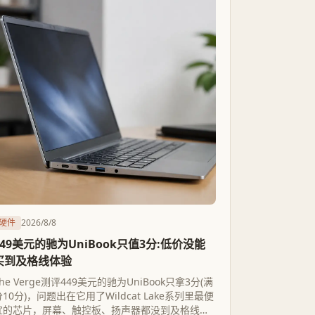
硬件
2026/8/8
449美元的驰为UniBook只值3分:低价没能
买到及格线体验
he Verge测评449美元的驰为UniBook只拿3分(满
分10分)，问题出在它用了Wildcat Lake系列里最便
宜的芯片，屏幕、触控板、扬声器都没到及格线。