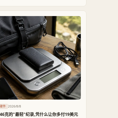
跟起售价已涨到699美元的MacBook Neo比，这笔
差价买到的是完全不同量级的整机完成度。低价加
新平台不等于高性价比，选型才是关键。
硬件
2026/8/8
146克的"最轻"纪录,凭什么让你多付19美元