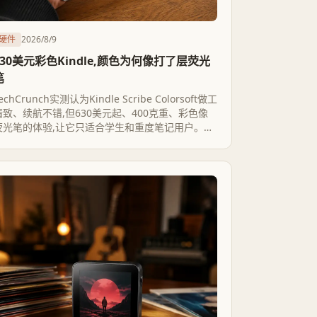
硬件
2026/8/9
630美元彩色Kindle,颜色为何像打了层荧光
笔
echCrunch实测认为Kindle Scribe Colorsoft做工
精致、续航不错,但630美元起、400克重、彩色像
荧光笔的体验,让它只适合学生和重度笔记用户。真
正的原因藏在彩色墨水屏150ppi对黑白300ppi的分
辨率鸿沟里,而放到reMarkable、Kobo的坐标系里
看,这台设备的性价比并不轻松。