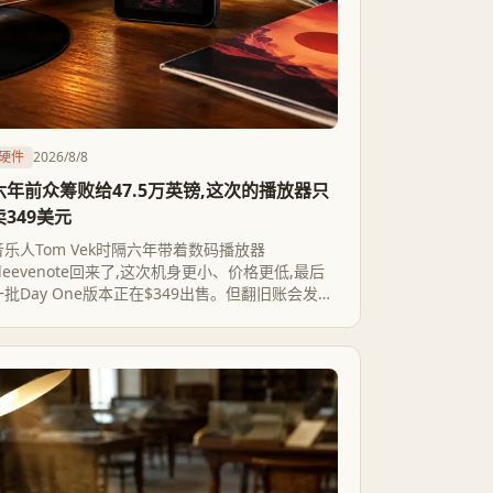
硬件
2026/8/8
六年前众筹败给47.5万英镑,这次的播放器只
卖349美元
音乐人Tom Vek时隔六年带着数码播放器
Sleevenote回来了,这次机身更小、价格更低,最后
一批Day One版本正在$349出售。但翻旧账会发现,
这不是新故事——2020年他的同款众筹项目连47.5
万英镑的目标都没凑够,从未量产。