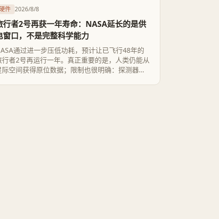
硬件
2026/8/8
旅行者2号再获一年寿命：NASA延长的是供
电窗口，不是完整科学能力
NASA通过进一步压低功耗，预计让已飞行48年的
旅行者2号再运行一年。真正重要的是，人类仍能从
星际空间获得原位数据；限制也很明确：探测器每
年损失约4瓦电力，新增寿命要靠关闭设备换取，数
据能力只会继续收窄。