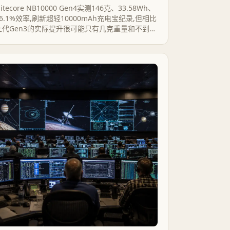
itecore NB10000 Gen4实测146克、33.58Wh、
86.1%效率,刷新超轻10000mAh充电宝纪录,但相比
上代Gen3的实际提升很可能只有几克重量和不到
1%的容量,价格却涨了近三成。轻量记录的含金量,
和它的溢价并不成正比。