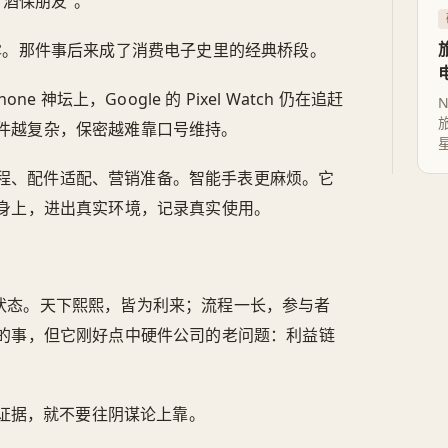
“酒保朋友”。
 酒吧泄露。那件事后来成了消费电子史里的经典桥段。
e 神坛上，Google 的 Pixel Watch 仍在追赶
：硬件越复杂，保密越难靠口号维持。
程、配件适配、营销准备。智能手表更麻烦。它
身上，进出真实环境，记录真实使用。
想状态。天下熙熙，皆为利来；流程一长，参与者
的事，但它刚好点中硬件公司的老问题：利益链
没有证据，就不要往阴谋论上靠。