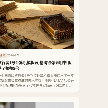
硬件
2026/8/8
旅行者1号计算机模拟器,精确得像说明书,但
差了整整5倍
一个网页版旅行者1号飞控计算机模拟器摆出了一整
套听起来极其权威的技术参数,但对照NASA/JPL公开
资料,标注的处理速度和推算真实值差了5倍,内存单
位也少算了一半,开发者自己在代码里也承认多处细
节没验证过。问题不在这个爱好者项目做得不够认
真,而在于半个世纪前的深空探测器工程文档,到今天
依然零散不全。