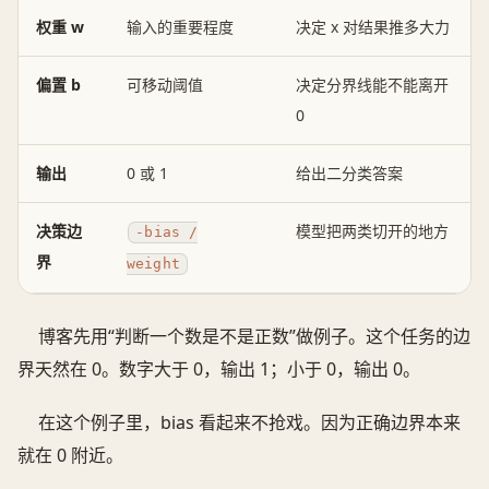
权重 w
输入的重要程度
决定 x 对结果推多大力
偏置 b
可移动阈值
决定分界线能不能离开
0
输出
0 或 1
给出二分类答案
决策边
模型把两类切开的地方
-bias /
界
weight
博客先用“判断一个数是不是正数”做例子。这个任务的边
界天然在 0。数字大于 0，输出 1；小于 0，输出 0。
在这个例子里，bias 看起来不抢戏。因为正确边界本来
就在 0 附近。