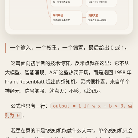
归一化让训练更稳
大输入放大误差步长
学习路径
调参实验
先动手跑通小模型
观察权重和边界变化
一个输入，一个权重，一个偏置，最后给出 0 或 1。
这篇面向初学者的技术博客，反常点就在这里：它不从
大模型、智能涌现、AGI 这些热词开场，而是退回 1958 年
Frank Rosenblatt 提出的感知机。灵感很朴素，来自单个
神经元：信号够强，就点火；不够，就沉默。
公式也只有一行：
output = 1 if w·x + b > 0，否
。
则为 0
我更在意的不是“感知机能做什么大事”。单个感知机只会