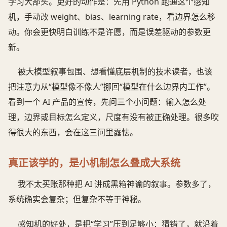
学习大部头。更好的动作是：先用 Python 跑通这个感知
机，手动改 weight、bias、learning rate，看边界怎么移
动。你会更快明白训练不是许愿，而是误差驱动的参数更
新。
被大模型叙事包围、想看懂底层机制的技术读者，也该
把注意力从“模型像不像人”挪回“模型在什么边界内工作”。
看到一个 AI 产品的宣传，先问三个小问题：输入怎么处
理，边界或目标怎么定义，尺度有没有被正确处理。很多吹
得很大的东西，会在这三问里露怯。
真正该学的，是小机制怎么叠成大系统
我不太买账那种把 AI 讲成黑箱神谕的叙事。参数多了，
系统确实会复杂；但复杂不等于神秘。
感知机的好处，是把“学习”压到足够小：猜错了，就沿着