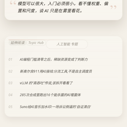
模型可以很大，入门必须很小。看不懂权重、偏
置和尺度，谈 AI 只是在雾里看花。
延伸阅读
Topic Hub
人工智能 专题
01
AI编程门槛清零之后，稀缺资源变成了判断力
02
新奥尔良911用AI接线:分流工具,不是自主调度员
03
vLLM 的“高吞吐”传说,该拆开看看了
04
285次合成里跑出16个能杀菌的AI噬菌体
05
Suno给AI音乐加水印:一场诉讼倒逼的'自证清白'