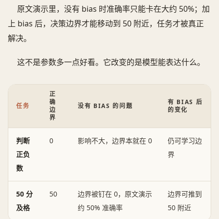
原文演示里，没有 bias 时准确率只能卡在大约 50%；加
上 bias 后，决策边界才能移动到 50 附近，任务才被真正
解决。
这不是参数多一点好看。它改变的是模型能表达什么。
正
确
有 BIAS 后
任务
没有 BIAS 的问题
边
的变化
界
判断
0
影响不大，边界本就在 0
仍可学习边
正负
界
数
50 分
50
边界被钉在 0，原文演示
边界可推到
及格
约 50% 准确率
50 附近