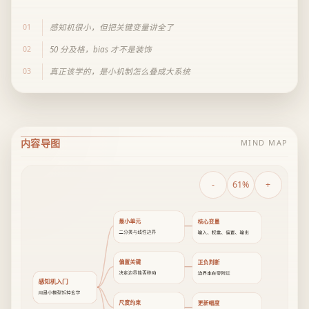
01
感知机很小，但把关键变量讲全了
02
50 分及格，bias 才不是装饰
03
真正该学的，是小机制怎么叠成大系统
内容导图
MIND MAP
-
61%
+
最小单元
核心变量
二分类与线性边界
输入、权重、偏置、输出
偏置关键
正负判断
决定边界能否移动
边界本在零附近
感知机入门
用最小模型拆掉玄学
尺度约束
更新幅度