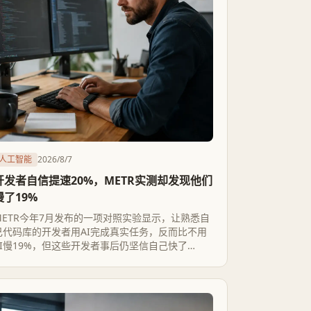
人工智能
2026/8/7
开发者自信提速20%，METR实测却发现他们
慢了19%
METR今年7月发布的一项对照实验显示，让熟悉自
己代码库的开发者用AI完成真实任务，反而比不用
AI慢19%，但这些开发者事后仍坚信自己快了
20%。这与Copilot等厂商研究里普遍报告的提速数
据直接冲突，说明AI编程效果高度依赖任务类型，
而开发者的主观感觉本身就不可靠。