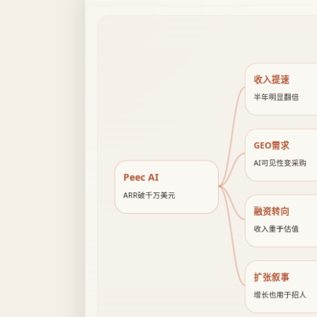
收入提速
半年明显翻倍
GEO需求
AI可见性变采购
Peec AI
ARR破千万美元
融资转向
收入重于估值
扩张叙事
增长也用于招人