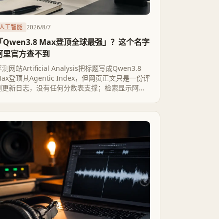
人工智能
2026/8/7
「Qwen3.8 Max登顶全球最强」？这个名字
阿里官方查不到
测网站Artificial Analysis把标题写成Qwen3.8
Max登顶其Agentic Index，但网页正文只是一份评
测更新日志，没有任何分数表支撑；检索显示阿里
巴巴官方产品线里并没有这个名字，最可能是闭源
旗舰Qwen3-Max的误写。更值得注意的是，这份
私有榜单在不到两周内换了两次榜首，而agentic评
测本身并无统一标准。