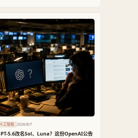
但支撑这些结论的样本，每月只有约30万条消息，
还叠加了差分隐私加噪和100条阈值过滤，秘鲁、
乌拉圭这类排名跃升国家的说服力，值得打个问
号。
人工智能
2026/8/7
GPT-5.6改名Sol、Luna？这份OpenAI公告