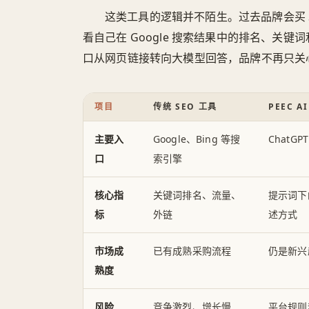
这类工具的逻辑并不陌生。过去品牌会买 Semr
看自己在 Google 搜索结果中的排名、关键词
口从网页链接转向大模型回答，品牌不再只关心“
项目
传统 SEO 工具
PEEC A
主要入
Google、Bing 等搜
ChatGP
口
索引擎
核心指
关键词排名、流量、
提示词下
标
外链
述方式
市场成
已有成熟采购流程
仍是新兴
熟度
风险
竞争激烈、增长慢
平台规则