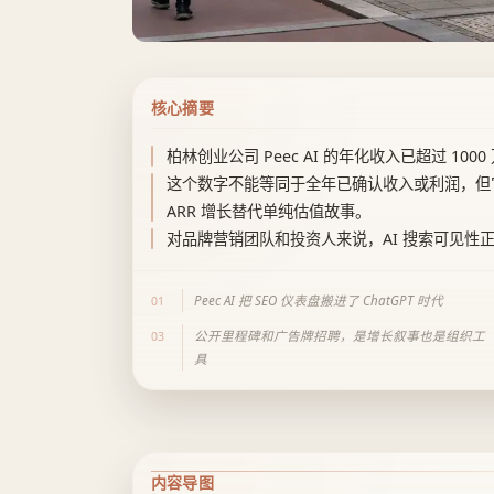
核心摘要
柏林创业公司 Peec AI 的年化收入已超过 10
这个数字不能等同于全年已确认收入或利润，但它
ARR 增长替代单纯估值故事。
对品牌营销团队和投资人来说，AI 搜索可见性
Peec AI 把 SEO 仪表盘搬进了 ChatGPT 时代
01
公开里程碑和广告牌招聘，是增长叙事也是组织工
03
具
内容导图