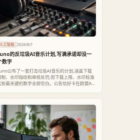
人工智能
2026/8/7
Suno的反垃圾AI音乐计划,写满承诺却没一
个数字
Suno公布了一套打击垃圾AI音乐的计划,涵盖下载
限制、水印指纹和审核处罚,但下载上限、水印标准
这些最关键的数字全部空白。公告恰好卡在欧盟AI
法案第50条生效四天后,更像一次合规姿态,离真正
管用还差一大截。