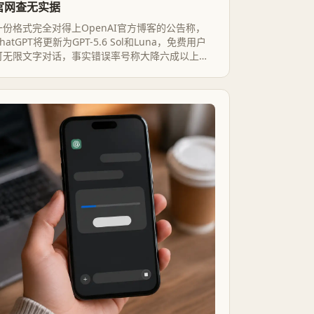
官网查无实据
一份格式完全对得上OpenAI官方博客的公告称，
hatGPT将更新为GPT-5.6 Sol和Luna，免费用户
可无限文字对话，事实错误率号称大降六成以上；
但多次检索均未能在OpenAI官网找到这篇文章或对
应命名的任何记录。真假未定，比新模型本身更值
得追问的是这份公告能不能被证实。