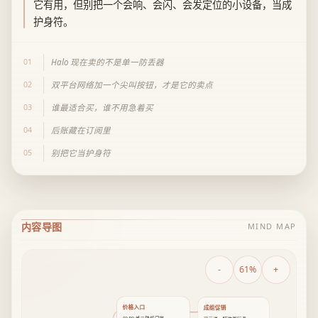
它有用，但别把一个会响、会闪、会发定位的小设备，当成
护身符。
01
Halo 现在卖的不是单一防丢器
02
双平台网络加一个尖叫按钮，才是它的卖点
03
谁最适合买，谁不用急着买
04
后账藏在订阅里
05
别把它当护身符
内容导图
MIND MAP
-
61%
+
价格入口
成组促销