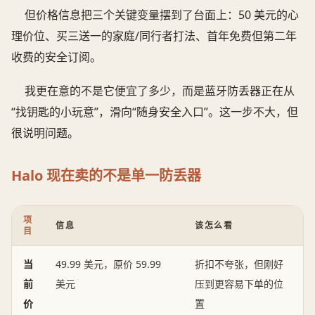
但价格信息把三个关键变量摆到了台面上：50 美元的心
理价位、买三送一的家庭/同行者打法、首年免费但第二年
收费的安全订阅。
我更在意的不是它便宜了多少，而是蓝牙防丢器正在从
“找钥匙的小玩意”，滑向“随身安全入口”。这一步不大，但
很说明问题。
Halo 现在卖的不是单一防丢器
项
信息
该怎么看
目
当
49.99 美元，原价 59.99
折扣不夸张，但刚好
前
美元
压到更容易下单的位
价
置