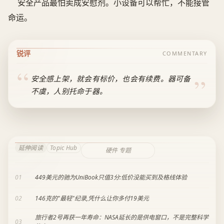
安全产品最怕卖成安慰剂。小设备可以帮忙，不能接管
命运。
锐评
COMMENTARY
安全感上架，就会有标价，也会有续费。器可备
不虞，人别托命于器。
延伸阅读
Topic Hub
硬件 专题
01
449美元的驰为UniBook只值3分:低价没能买到及格线体验
02
146克的"最轻"纪录,凭什么让你多付19美元
旅行者2号再获一年寿命：NASA延长的是供电窗口，不是完整科学
03