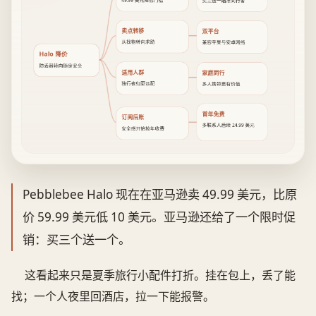
49.99 美元降低门槛
买三送一瞄准同行者
卖点转移
双平台
从找物转向求助
兼容苹果与安卓网络
Halo 降价
防丢器转向随身安全
适用人群
家庭同行
独行夜归更匹配
多人携带更有价值
首年免费
订阅后账
多联系人后续 24.99 美元
安全感开始按年收费
Pebblebee Halo 现在在亚马逊卖 49.99 美元，比原
价 59.99 美元低 10 美元。亚马逊还给了一个限时促
销：买三个送一个。
这看起来只是夏季旅行小配件打折。挂在包上，丢了能
找；一个人夜里回酒店，拉一下能报警。