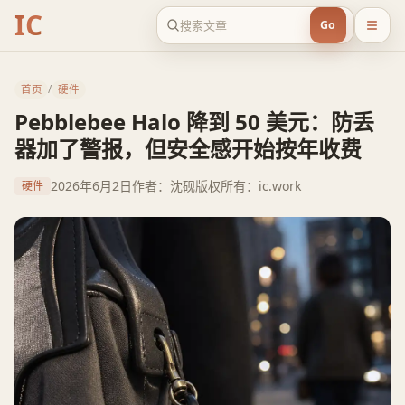
IC
Go
首页
/
硬件
Pebblebee Halo 降到 50 美元：防丢
器加了警报，但安全感开始按年收费
2026年6月2日
作者：沈砚
版权所有：ic.work
硬件