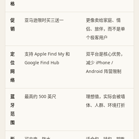
格
促
亚马逊限时买三送一
更像卖给家庭、情
销
侣、旅伴，而不是单
个极客用户
定
支持 Apple Find My 和
双平台是核心优势，
位
Google Find Hub
减少 iPhone /
网
Android 阵营限制
络
蓝
最高约 500 英尺
理想值，实际会被墙
牙
体、人群、环境打折
范
围
形
可充电、防水
适合包、钱包、钥匙