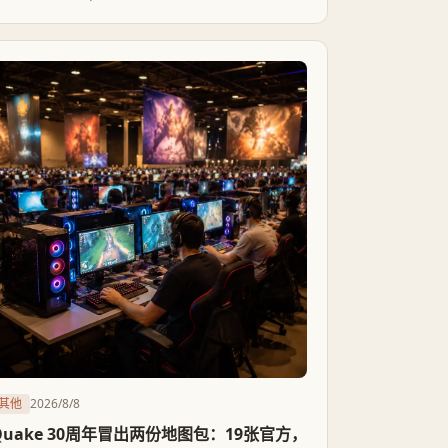
党争攻击，是国会审计机构第一次正式拆穿DOGE
的效率叙事。
其他
2026/8/8
Quake 30周年冒出两份地图包：19张官方，