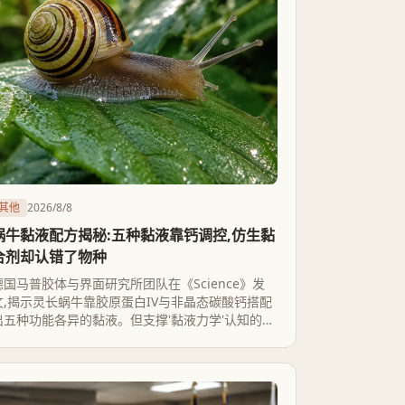
其他
2026/8/8
蜗牛黏液配方揭秘:五种黏液靠钙调控,仿生黏
合剂却认错了物种
德国马普胶体与界面研究所团队在《Science》发
文,揭示灵长蜗牛靠胶原蛋白IV与非晶态碳酸钙搭配
出五种功能各异的黏液。但支撑'黏液力学'认知的经
典数据其实多来自蛞蝓,市面上打着蜗牛黏液旗号的
仿生黏合剂,原理也更接近蛞蝓的防御性黏胶。