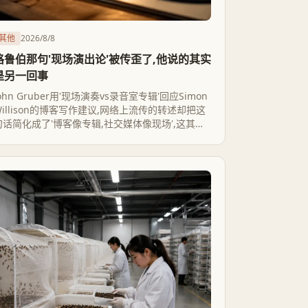
其他
2026/8/8
格鲁伯那句'现场演出论'被传歪了,他说的其实
是另一回事
ohn Gruber用'现场演奏vs录音室专辑'回应Simon
Willison的博客写作建议,网络上流传的转述却把这
句话简化成了'博客像专辑,社交媒体像现场',这其实
曲解了他的原意——他谈的是博客写作内部的两种
节奏,不是博客和社交媒体的对立。