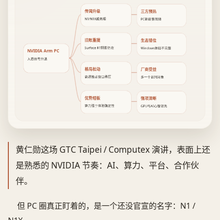
传闻升级
三方预热
N1/N1X或亮相
PC新叙事同频
旧账重提
生态错位
Surface RT阴影仍在
Windows体验不完整
NVIDIA Arm PC
入局信号升温
格局松动
厂商受益
高通独占窗口承压
多一个谈判对象
优势短板
强项清晰
算力强于体验确定性
GPU与AI心智领先
黄仁勋这场 GTC Taipei / Computex 演讲，表面上还
是熟悉的 NVIDIA 节奏：AI、算力、平台、合作伙
伴。
但 PC 圈真正盯着的，是一个还没官宣的名字：N1 /