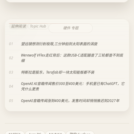
延伸阅读
Topic Hub
硬件 专题
01
望远镜想测衍射极限,三分钟拍到太阳表面的涡旋
Werewolf VFlex走红背后：这款USB-C适配器查了三轮都查不到底
02
细
03
特斯拉是股东，Terafab却一块太阳能板都不装
OpenAI AI音箱传闻售价300至400美元：手机里已有ChatGPT，它
04
凭什么更贵
05
OpenAI音箱传闻涨到400美元，发售时间却悄悄推迟到2027年