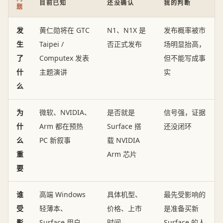
目前已知
还没确认
我的判断
题
发
黄仁勋将在 GTC
N1、N1X 是
发布概率被市
生
Taipei /
否正式发布
场明显抬高，
了
Computex 发表
但不能写成事
什
主题演讲
实
么
为
微软、NVIDIA、
是否就是
信号强，证据
什
Arm 都在预热
Surface 搭
还没闭环
么
PC 新叙事
载 NVIDIA
重
Arm 芯片
要
谁
高端 Windows
具体机型、
最先受影响的
受
轻薄本、
价格、上市
是准备买新
影
Surface 用户、
时间
Surface 的人