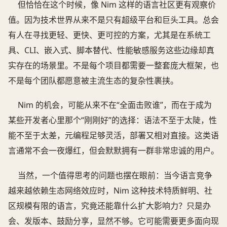
但恰恰在这个时候，像 Nim 这样的语言社区更有观察价
值。因为技术世界从来不是只有超级平台和巨头工具。总会
有人在寻找更轻、更快、更可控的方案，尤其是在系统工
具、CLI、嵌入式、脚本替代、性能敏感服务这些边缘却真
实存在的场景里。不是每个项目都需要一整套庞大框架，也
不是每个团队都愿意被主流生态的复杂性裹挟。
Nim 的机会，可能从来不在“全面击败谁”，而在于成为
某些开发者心里那个“刚刚好”的选择：语法不至于太陡，性
能不至于太差，元编程足够灵活，部署又相对直接。这类语
言通常不会一夜爆红，但会默默拥有一群非常忠诚的用户。
当然，一个值得思考的问题也摆在眼前：当今语言竞争
越来越依赖生态网络效应时，Nim 这种技术特质鲜明、社
区规模有限的语言，究竟还能靠什么扩大影响力？只是办
会、发版本、鼓励分享，显然不够。它可能需要更多面向现