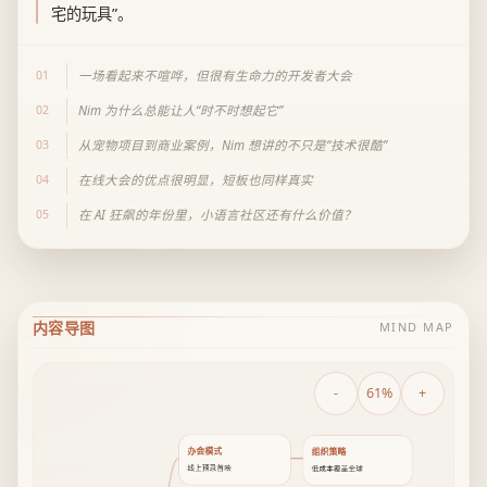
宅的玩具”。
01
一场看起来不喧哗，但很有生命力的开发者大会
02
Nim 为什么总能让人“时不时想起它”
03
从宠物项目到商业案例，Nim 想讲的不只是“技术很酷”
04
在线大会的优点很明显，短板也同样真实
05
在 AI 狂飙的年份里，小语言社区还有什么价值？
内容导图
MIND MAP
-
61%
+
办会模式
组织策略
线上预录首映
低成本覆盖全球