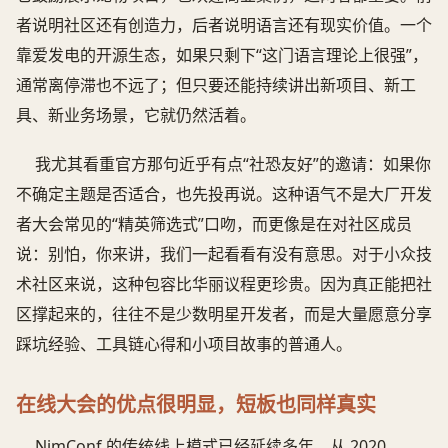
者说明社区还有创造力，后者说明语言还有现实价值。一个
靠爱发电的开源生态，如果只剩下“这门语言理论上很强”，
通常离停滞也不远了；但只要还能持续讲出新项目、新工
具、新业务场景，它就仍然活着。
我尤其看重官方那句近乎有点“社恐友好”的邀请：如果你
不确定主题是否适合，也先投再说。这种语气不是大厂开发
者大会常见的“精英筛选式”口吻，而更像是在对社区成员
说：别怕，你来讲，我们一起看看有没有意思。对于小众技
术社区来说，这种包容比华丽议程更珍贵。因为真正能把社
区撑起来的，往往不是少数明星开发者，而是大量愿意分享
踩坑经验、工具链心得和小项目故事的普通人。
在线大会的优点很明显，短板也同样真实
NimConf 的传统线上模式已经延续多年，从 2020、