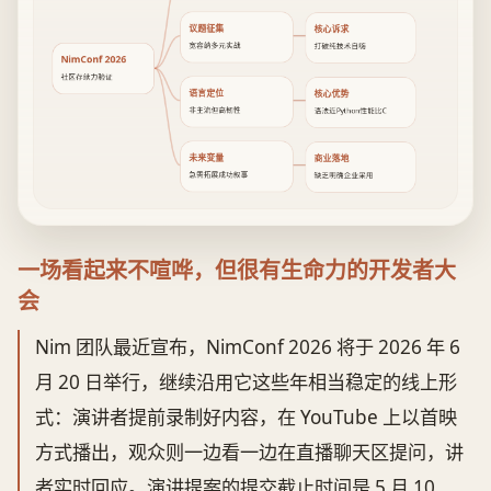
议题征集
核心诉求
宽容纳多元实战
打破纯技术自嗨
NimConf 2026
社区存续力验证
语言定位
核心优势
非主流但高韧性
语法近Python性能比C
未来变量
商业落地
急需拓展成功叙事
缺乏明确企业采用
一场看起来不喧哗，但很有生命力的开发者大
会
Nim 团队最近宣布，NimConf 2026 将于 2026 年 6
月 20 日举行，继续沿用它这些年相当稳定的线上形
式：演讲者提前录制好内容，在 YouTube 上以首映
方式播出，观众则一边看一边在直播聊天区提问，讲
者实时回应。演讲提案的提交截止时间是 5 月 10