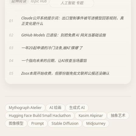
延伸阅读
Topic Hub
人工智能 专题
Claude公开系统提示词：出口管制事件被写进模型回答规则，真
01
正变化是什么
02
GitHub Models 已退役：别把免费 AI 网关当基础设施
03
一年20起申请的冷门法条,被AI'撑爆'了
04
一个指向未来的日期，让AI核查当场露馅
05
Zoox本周开始收费，但那份豁免批文联邦公报还没确认
Mythograph Atelier
AI 绘画
生成式 AI
Hugging Face Build Small Hackathon
Kasim Akpinar
抽象艺术
图像模型
Prompt
Stable Diffusion
Midjourney