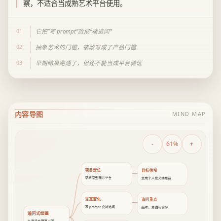
察，不适合当成熟艺术平台使用。
01
它把“写 prompt”改成“被追问”
02
抽象艺术的门槛，被改写成了产品门槛
03
早期结果跑通了，但还不能当成平台验证
内容导图
MIND MAP
-
61%
+
项目定位
目标很窄
早期原型而非平台
生成个人意义抽象画
交互变化
追问重点
写 prompt 变被追问
品味、意图与偏好
追问式绘画