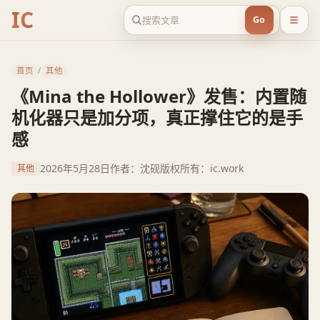
IC
Go
首页
/
其他
《Mina the Hollower》发售：内置随
机化器只是加分项，真正撑住它的是手
感
2026年5月28日
作者：沈砚
版权所有：ic.work
其他