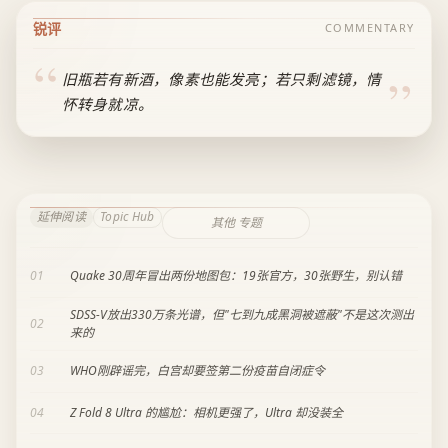
锐评
COMMENTARY
旧瓶若有新酒，像素也能发亮；若只剩滤镜，情
怀转身就凉。
延伸阅读
Topic Hub
其他 专题
01
Quake 30周年冒出两份地图包：19张官方，30张野生，别认错
SDSS-V放出330万条光谱，但"七到九成黑洞被遮蔽"不是这次测出
02
来的
03
WHO刚辟谣完，白宫却要签第二份疫苗自闭症令
04
Z Fold 8 Ultra 的尴尬：相机更强了，Ultra 却没装全