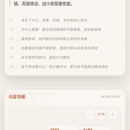
镜，而靠移动、战斗和探索密度。
01
发生了什么：发售、价格、平台和核心卖点
02
为什么重要：复古游戏最难的不是像素，是走起来顺
03
谁受影响：动作冒险玩家和独立游戏开发者
04
内置随机化器不是彩蛋，是官方承认玩家会拆游戏
05
这不是怀旧胜利，是执行力胜利
06
接下来该看什么：别只看评分，看它能不能撑住重复游玩
内容导图
MIND MAP
-
61%
+
发售信息
平台覆盖