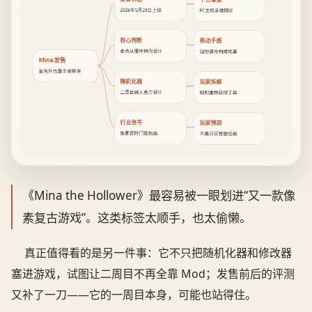
2026年5月29日上线
PC主机多端同步
核心判断
移动手感
卖点从情怀转向设计
钻地弹出构成地基
Mina发售
复古外壳靠手感撑住
随机化器
玩家拆解
二周目纳入官方设计
规则重排获得工具
行业信号
玩家预期
像素冒险门槛抬高
不再只买致敬经典
《Mina the Hollower》最容易被一眼划进“又一款像
素复古游戏”。这类标签太顺手，也太偷懒。
真正值得看的是另一件事：它不只把随机化器和修改器
塞进游戏，试图让二周目不再全靠 Mod；发售前后的评测
又补了一刀——它的一周目本身，可能也站得住。