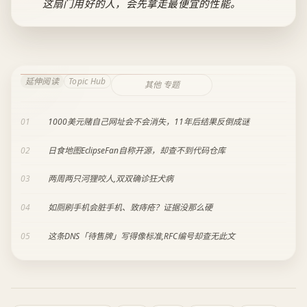
这扇门用好的人，会先拿走最便宜的性能。
延伸阅读
Topic Hub
其他 专题
01
1000美元赌自己网址会不会消失，11年后结果反倒成谜
02
日食地图EclipseFan自称开源，却查不到代码仓库
03
两周两只河狸咬人,双双确诊狂犬病
04
如厕刷手机会脏手机、致痔疮？证据没那么硬
05
这条DNS「待售牌」写得像标准,RFC编号却查无此文