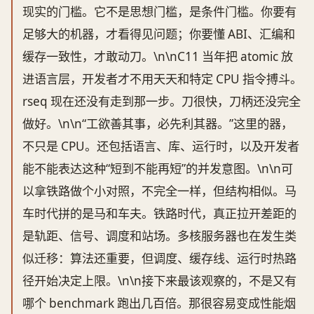
现实的门槛。它不是思想门槛，是条件门槛。你要有
足够大的机器，才看得见问题；你要懂 ABI、汇编和
缓存一致性，才敢动刀。\n\nC11 当年把 atomic 放
进语言层，开发者才不用天天和特定 CPU 指令搏斗。
rseq 现在还没有走到那一步。刀很快，刀柄还没完全
做好。\n\n“工欲善其事，必先利其器。”这里的器，
不只是 CPU。还包括语言、库、运行时，以及开发者
能不能表达这种“短到不能再短”的并发意图。\n\n可
以拿铁路做个小对照，不完全一样，但结构相似。马
车时代拼的是马和车夫。铁路时代，真正拉开差距的
是轨距、信号、调度和站场。多核服务器也在发生类
似迁移：算法还重要，但调度、缓存线、运行时热路
径开始决定上限。\n\n接下来最该观察的，不是又有
哪个 benchmark 跑出几百倍。那很容易变成性能烟