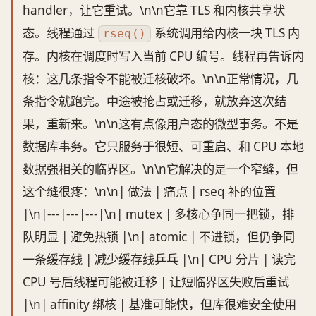
handler，让它重试。\n\n它靠 TLS 和内核共享状
态。线程通过
系统调用给内核一块 TLS 内
rseq()
存。内核在调度时写入当前 CPU 编号。线程再告诉内
核：这几条指令不能被迁核破坏。\n\n正常情况，几
条指令就跑完。中途被抢占或迁移，就放弃这次结
果，重新来。\n\n这有点像用户态的微型事务。不是
数据库事务。它只服务于很短、可重启、和 CPU 本地
数据强相关的临界区。\n\n它解决的是一个窄缝，但
这个缝很疼：\n\n| 做法 | 痛点 | rseq 补的位置
|\n|---|---|---|\n| mutex | 多核心争同一把锁，排
队明显 | 避免热锁 |\n| atomic | 不进锁，但仍争同
一条缓存线 | 减少缓存线乒乓 |\n| CPU 分片 | 读完
CPU 号后线程可能被迁移 | 让短临界区失败后重试
|\n| affinity 绑核 | 基准可能快，但库很难安全使用