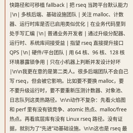
快路径和可移植 fallback | 把 rseq 当跨平台默认能力
|\n| 多核后端、基础设施团队 | 关注 malloc、计数
器、运行时库是否已启用类似优化 | 在业务代码里到
处手写汇编 |\n| 普通业务开发者 | 通过升级分配器、
运行时、系统库间接受益 | 指望 rseq 直接提升接口
QPS |\n| 硬件/平台团队 | 用 64 核、96 核、128 核
环境暴露锁争用 | 只在小机器上判断并发设计好坏
|\n\n我更在意的是第二类人。很多后端团队不会自己
写 rseq，但会被它影响。比如要不要换 malloc，要
不要升级运行时，要不要重新压测计数器、对象池、
日志队列这类热路径。\n\n动作不复杂：先看火焰图
和 perf 里有没有锁竞争、atomic 热点、malloc/free
热点。再看底层库有没有 Linux rseq 路径。没有证
据，就别为了“先进”动基础设施。\n\n这也是 rseq 最