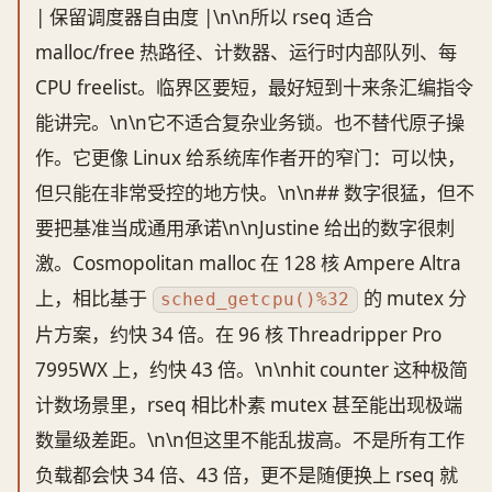
| 保留调度器自由度 |\n\n所以 rseq 适合
malloc/free 热路径、计数器、运行时内部队列、每
CPU freelist。临界区要短，最好短到十来条汇编指令
能讲完。\n\n它不适合复杂业务锁。也不替代原子操
作。它更像 Linux 给系统库作者开的窄门：可以快，
但只能在非常受控的地方快。\n\n## 数字很猛，但不
要把基准当成通用承诺\n\nJustine 给出的数字很刺
激。Cosmopolitan malloc 在 128 核 Ampere Altra
上，相比基于
的 mutex 分
sched_getcpu()%32
片方案，约快 34 倍。在 96 核 Threadripper Pro
7995WX 上，约快 43 倍。\n\nhit counter 这种极简
计数场景里，rseq 相比朴素 mutex 甚至能出现极端
数量级差距。\n\n但这里不能乱拔高。不是所有工作
负载都会快 34 倍、43 倍，更不是随便换上 rseq 就