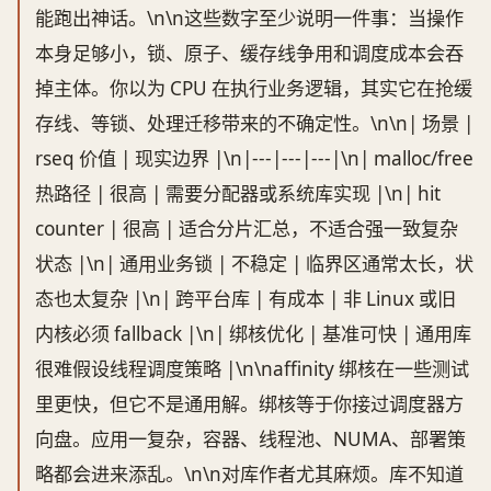
能跑出神话。\n\n这些数字至少说明一件事：当操作
本身足够小，锁、原子、缓存线争用和调度成本会吞
掉主体。你以为 CPU 在执行业务逻辑，其实它在抢缓
存线、等锁、处理迁移带来的不确定性。\n\n| 场景 |
rseq 价值 | 现实边界 |\n|---|---|---|\n| malloc/free
热路径 | 很高 | 需要分配器或系统库实现 |\n| hit
counter | 很高 | 适合分片汇总，不适合强一致复杂
状态 |\n| 通用业务锁 | 不稳定 | 临界区通常太长，状
态也太复杂 |\n| 跨平台库 | 有成本 | 非 Linux 或旧
内核必须 fallback |\n| 绑核优化 | 基准可快 | 通用库
很难假设线程调度策略 |\n\naffinity 绑核在一些测试
里更快，但它不是通用解。绑核等于你接过调度器方
向盘。应用一复杂，容器、线程池、NUMA、部署策
略都会进来添乱。\n\n对库作者尤其麻烦。库不知道