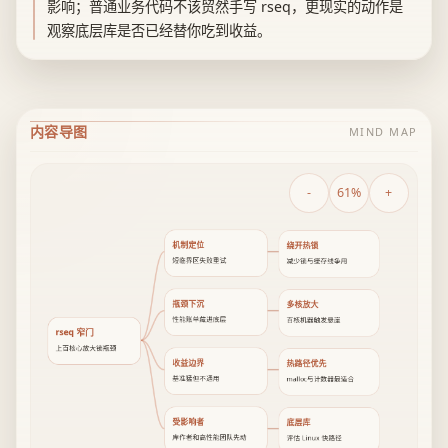
影响；普通业务代码不该贸然手写 rseq，更现实的动作是
观察底层库是否已经替你吃到收益。
内容导图
MIND MAP
-
61%
+
机制定位
绕开热锁
短临界区失败重试
减少锁与缓存线争用
瓶颈下沉
多核放大
性能账单藏进底层
百核机器触发悬崖
rseq 窄门
上百核心放大锁瓶颈
收益边界
热路径优先
基准猛但不通用
malloc与计数器最适合
受影响者
底层库
库作者和高性能团队先动
评估 Linux 快路径