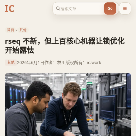
IC
Go
首页
/
其他
rseq 不新，但上百核心机器让锁优化
开始露怯
2026年6月1日
作者：林川
版权所有：ic.work
其他