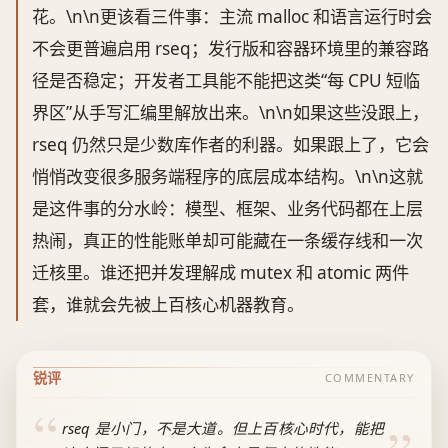
花。\n\n更该看三件事：主流 malloc 和语言运行时会
不会更普遍启用 rseq；发行版和容器环境里的兼容路
径是否稳定；开发者工具能不能把这类“每 CPU 短临
界区”从手写汇编里解放出来。\n\n如果这些没跟上，
rseq 仍然只是少数库作者的利器。如果跟上了，它会
悄悄改变很多服务端程序的底层成本结构。\n\n这就
是这件事的分水岭：模型、框架、业务代码都在上层
热闹，真正的性能账单却可能藏在一条缓存线和一次
迁核里。谁还把并发理解成 mutex 和 atomic 两件
套，谁就会先被上百核心机器教育。
锐评
COMMENTARY
rseq 是小门，不是大道。但上百核心时代，能把