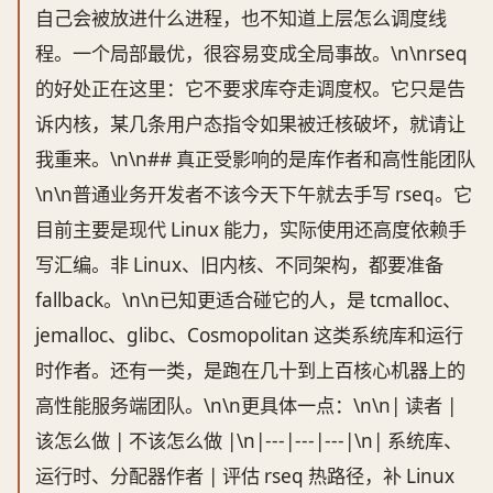
自己会被放进什么进程，也不知道上层怎么调度线
程。一个局部最优，很容易变成全局事故。\n\nrseq
的好处正在这里：它不要求库夺走调度权。它只是告
诉内核，某几条用户态指令如果被迁核破坏，就请让
我重来。\n\n## 真正受影响的是库作者和高性能团队
\n\n普通业务开发者不该今天下午就去手写 rseq。它
目前主要是现代 Linux 能力，实际使用还高度依赖手
写汇编。非 Linux、旧内核、不同架构，都要准备
fallback。\n\n已知更适合碰它的人，是 tcmalloc、
jemalloc、glibc、Cosmopolitan 这类系统库和运行
时作者。还有一类，是跑在几十到上百核心机器上的
高性能服务端团队。\n\n更具体一点：\n\n| 读者 |
该怎么做 | 不该怎么做 |\n|---|---|---|\n| 系统库、
运行时、分配器作者 | 评估 rseq 热路径，补 Linux