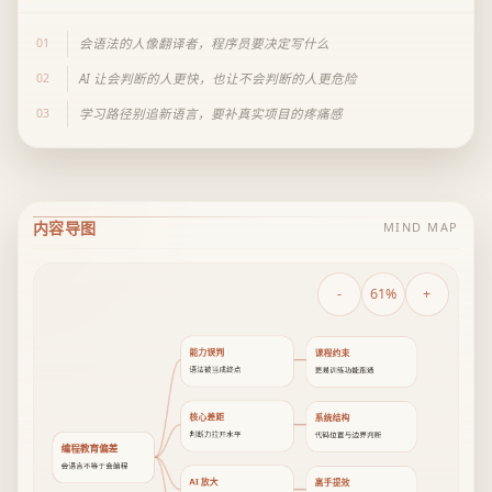
01
会语法的人像翻译者，程序员要决定写什么
02
AI 让会判断的人更快，也让不会判断的人更危险
03
学习路径别追新语言，要补真实项目的疼痛感
内容导图
MIND MAP
-
61%
+
能力误判
课程约束
语法被当成终点
更易训练功能跑通
核心差距
系统结构
判断力拉开水平
代码位置与边界判断
编程教育偏差
会语言不等于会编程
AI 放大
高手提效