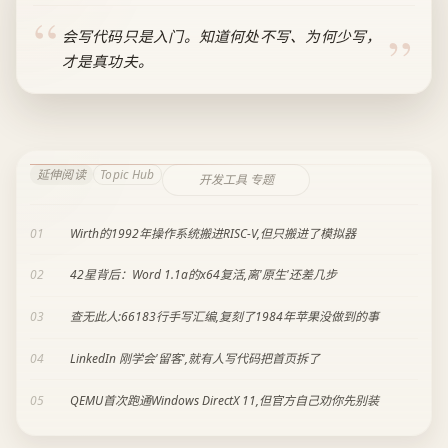
会写代码只是入门。知道何处不写、为何少写，
才是真功夫。
延伸阅读
Topic Hub
开发工具 专题
01
Wirth的1992年操作系统搬进RISC-V,但只搬进了模拟器
02
42星背后：Word 1.1a的x64复活,离'原生'还差几步
03
查无此人:66183行手写汇编,复刻了1984年苹果没做到的事
04
LinkedIn 刚学会'留客',就有人写代码把首页拆了
05
QEMU首次跑通Windows DirectX 11,但官方自己劝你先别装