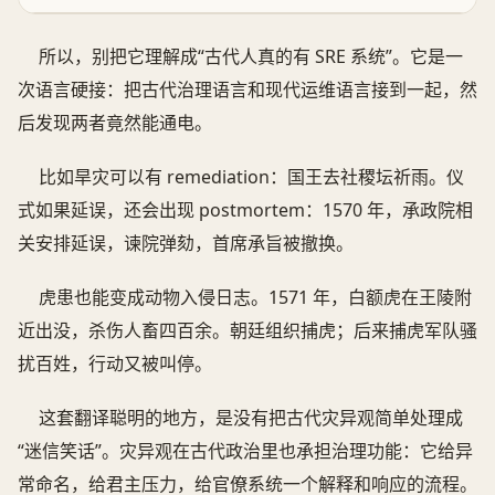
所以，别把它理解成“古代人真的有 SRE 系统”。它是一
次语言硬接：把古代治理语言和现代运维语言接到一起，然
后发现两者竟然能通电。
比如旱灾可以有 remediation：国王去社稷坛祈雨。仪
式如果延误，还会出现 postmortem：1570 年，承政院相
关安排延误，谏院弹劾，首席承旨被撤换。
虎患也能变成动物入侵日志。1571 年，白额虎在王陵附
近出没，杀伤人畜四百余。朝廷组织捕虎；后来捕虎军队骚
扰百姓，行动又被叫停。
这套翻译聪明的地方，是没有把古代灾异观简单处理成
“迷信笑话”。灾异观在古代政治里也承担治理功能：它给异
常命名，给君主压力，给官僚系统一个解释和响应的流程。