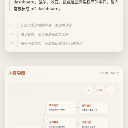
dashboard，战争、政变、饥荒这些撕裂秩序的事件，反而
常被标成 off-dashboard。
01
它把王朝治理翻译成一套运维语言
02
最该看的，是谁被放在面板之外
03
指标不是现实，只是组织愿意承认的现实
内容导图
MIND MAP
-
61%
+
项目定位
史料锚点
创意原型非学术库
实录条目重新包装
运维翻译
治理功能
灾异变成告警流程
异常被命名追责