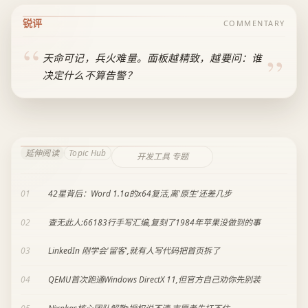
锐评
COMMENTARY
天命可记，兵火难量。面板越精致，越要问：谁
决定什么不算告警？
延伸阅读
Topic Hub
开发工具 专题
01
42星背后：Word 1.1a的x64复活,离'原生'还差几步
02
查无此人:66183行手写汇编,复刻了1984年苹果没做到的事
03
LinkedIn 刚学会'留客',就有人写代码把首页拆了
04
QEMU首次跑通Windows DirectX 11,但官方自己劝你先别装