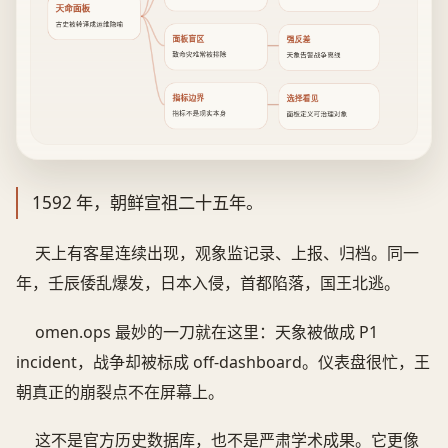
天命面板
古史被转译成运维隐喻
面板盲区
强反差
致命灾难常被排除
天象告警战争离线
指标边界
选择看见
指标不是现实本身
面板定义可治理对象
1592 年，朝鲜宣祖二十五年。
天上有客星连续出现，观象监记录、上报、归档。同一
年，壬辰倭乱爆发，日本入侵，首都陷落，国王北逃。
omen.ops 最妙的一刀就在这里：天象被做成 P1
incident，战争却被标成 off-dashboard。仪表盘很忙，王
朝真正的崩裂点不在屏幕上。
这不是官方历史数据库，也不是严肃学术成果。它更像