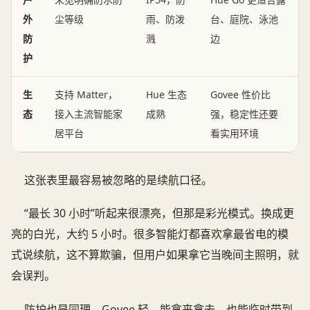
外
尘等级
雨、防泼
台、庭院、泳池
防
溅
边
护
生
支持 Matter，
Hue 生态
Govee 性价比
态
接入主流智能家
成熟
强，稳定性还要
居平台
看实用环境
这张表里最容易被忽略的是续航口径。
“最长 30 小时”听起来很漂亮，但那是彩光模式。换成更
亮的白光，大约 5 小时。很多智能灯都喜欢拿最省电的模
式说续航，这不算欺骗，但用户如果拿它当晚间主照明，就
会误判。
防护也是同理。Govee 轻，能拿来拿去，也能临时带到