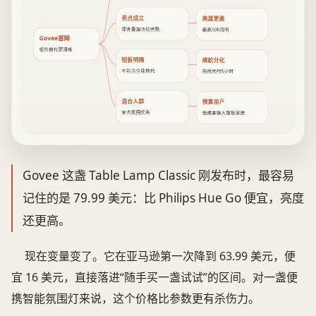
卖点成立
亮度更高
便宜叠加功能完整
最高500流明
Govee首降
低价替代更清晰
短板明确
续航分化
不能当全能替代
亮白光约5小时
适合人群
预算用户
室内氛围优先
低成本接入智能家居
Govee 这盏 Table Lamp Classic 刚发布时，最容易
记住的是 79.99 美元：比 Philips Hue Go 便宜，亮度
还更高。
现在变量变了。它在亚马逊第一次降到 63.99 美元，便
宜 16 美元，直接落进“随手买一盏试试”的区间。对一盏便
携智能氛围灯来说，这个价格比参数更有杀伤力。