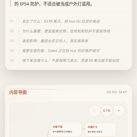
的 IP54 防护，不适合被当成户外灯滥用。
01
发生了什么：63.99 美元，把 Hue Go 拉进价格战
02
为什么重要：便宜是真优势，但续航和防护不是装饰项
03
谁受影响：最适合买它的人，其实很具体
04
我更在意的是：Govee 正在拆 Hue 的价格护城河
05
接下来该看什么：不是再降几美元，而是 60 美元能不能站住
内容导图
MIND MAP
-
61%
+
价格下探
价差扩大
亚马逊降至63.99美元
低于原价16美元