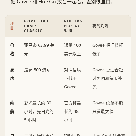
把 Govee 和 Hue Go 放在一起看，差别很直白。
GOVEE TABLE
PHILIPS
项
LAMP
HUE GO
我的判断
目
CLASSIC
对照
价
亚马逊 63.99 美
通常 100
Govee 把门槛打
格
元
美元以上
低了
亮
最高 500 流明
对照语境
Govee 更适合短
度
下低于
时照明和氛围补
Govee
光
续
彩光最长约 30
官方称最
Govee 续航不能
航
小时，亮白光约
长约 48
只看最大值
5 小时
小时
户
未见明确防水防
IP54，防
Hue Go 更适合露