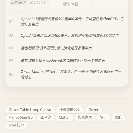
延伸阅读
Topic Hub
硬件 专题
OpenAI AI音箱传闻售价300至400美元：手机里已有ChatGPT，它
01
凭什么更贵
02
OpenAI音箱传闻涨到400美元，发售时间却悄悄推迟到2027年
03
蓝色起源说“找到根因”,但先搞清楚是哪场事故
04
曲棍球饼音箱背后:OpenAI这次想往客厅塞一个摄像头
Trevor Noah主持Pixel 11发布会，Google先把硬件发布做成了一
05
场综艺
Govee Table Lamp Classic
便携智能台灯
Govee
Philips Hue Go
亚马逊
Matter
智能家居
降价
续航
IP54 防护