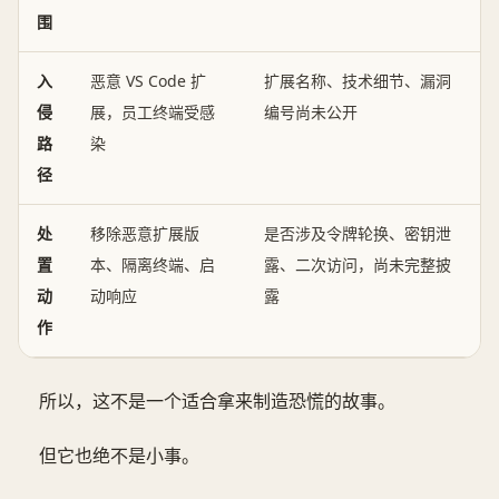
围
入
恶意 VS Code 扩
扩展名称、技术细节、漏洞
侵
展，员工终端受感
编号尚未公开
路
染
径
处
移除恶意扩展版
是否涉及令牌轮换、密钥泄
置
本、隔离终端、启
露、二次访问，尚未完整披
动
动响应
露
作
所以，这不是一个适合拿来制造恐慌的故事。
但它也绝不是小事。