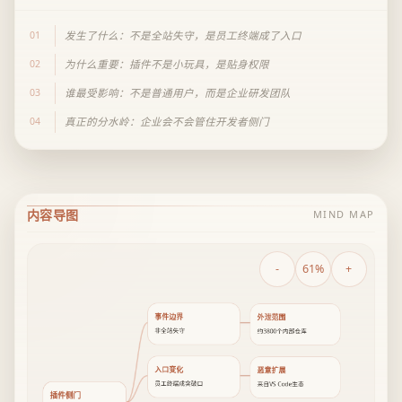
01
发生了什么：不是全站失守，是员工终端成了入口
02
为什么重要：插件不是小玩具，是贴身权限
03
谁最受影响：不是普通用户，而是企业研发团队
04
真正的分水岭：企业会不会管住开发者侧门
内容导图
MIND MAP
-
61%
+
事件边界
外泄范围
非全站失守
约3800个内部仓库
入口变化
恶意扩展
员工终端成突破口
来自VS Code生态
插件侧门