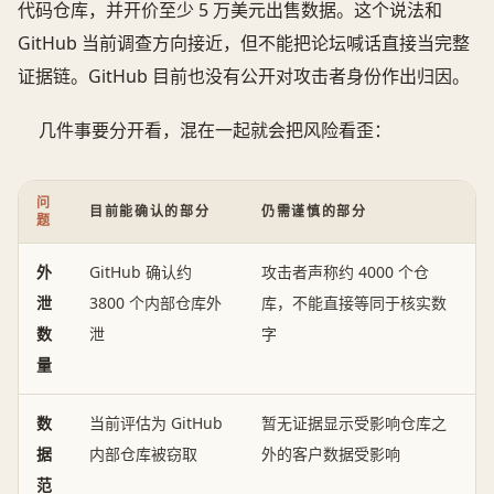
代码仓库，并开价至少 5 万美元出售数据。这个说法和
GitHub 当前调查方向接近，但不能把论坛喊话直接当完整
证据链。GitHub 目前也没有公开对攻击者身份作出归因。
几件事要分开看，混在一起就会把风险看歪：
问
目前能确认的部分
仍需谨慎的部分
题
外
GitHub 确认约
攻击者声称约 4000 个仓
泄
3800 个内部仓库外
库，不能直接等同于核实数
数
泄
字
量
数
当前评估为 GitHub
暂无证据显示受影响仓库之
据
内部仓库被窃取
外的客户数据受影响
范