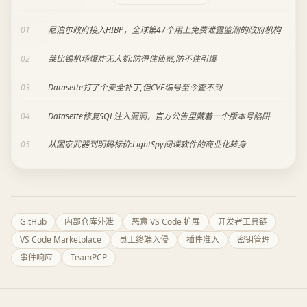
01
尼泊尔政府接入HIBP，全球第47个用上免费泄露监测的政府机构
02
莱比锡机场爆炸无人机:防得住侦察,防不住引爆
03
Datasette打了个安全补丁,但CVE编号至今查不到
04
Datasette修复SQL注入漏洞，官方公告里藏着一个版本号陷阱
05
从国家武器到明码标价:LightSpy间谍软件的商业化转身
GitHub
内部仓库外泄
恶意 VS Code 扩展
开发者工具链
VS Code Marketplace
员工终端入侵
插件准入
密钥管理
事件响应
TeamPCP