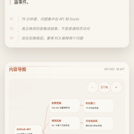
露事件。
01
79 分钟里，问题集中在 API 和 Issues
02
真正麻烦的是集成链路，不是普通网页访问
03
现在别猜根因，要等 RCA 解释两个问题
内容导图
MIND MAP
-
61%
+
故障范围
时间窗口
15% API 流量受影响
79 分钟后恢复
误判风险
非全站宕机
401 不等于凭据失效
网页访问未必明显
GitHub 401