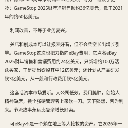
冷：GameStop 2025财年净销售额约36亿美元，低于2021
年的约60亿美元。
利润改善，不等于业务复兴。
关店和削成本可以让报表好看，但不会凭空长出增长引
擎。GameStop这次也把刀指向eBay费用：它点名eBay
2025财年销售和营销费用约24亿美元，只新增约100万活
跃买家，于是提出砍掉其中12亿美元；还计划从产品研发
砍3亿美元，从一般和行政费用砍5亿美元。
这套话资本市场爱听。大公司低效，费用臃肿，创始人
精神缺席，换个强硬管理者上来砍一刀。天下熙熙，皆为利
来。节流故事永远比复杂增长好卖。
可eBay不是一个躺在地上等人抢救的资产。它2026年一