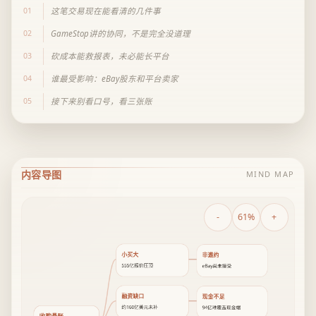
01
这笔交易现在能看清的几件事
02
GameStop讲的协同，不是完全没道理
03
砍成本能救报表，未必能长平台
04
谁最受影响：eBay股东和平台卖家
05
接下来别看口号，看三张账
内容导图
MIND MAP
-
61%
+
小买大
非邀约
555亿报价压顶
eBay尚未接受
融资缺口
现金不足
约160亿美元未补
94亿难覆盖现金端
收购悬账