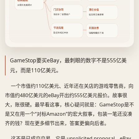
大报价未成闭环
门店协同
潜在价值
信任补丁变重资产
验货降交易摩擦
节流局限
利润改善
砍成本难长平台
销售规模仍下滑
GameStop要买eBay，最刺眼的数字不是555亿美
元，而是110亿美元。
一个市值约110亿美元、近年还在关店的游戏零售商，向
市值约480亿美元的eBay开出约555亿美元报价。故事很
大，账很硬。最早看这事，核心疑问就是：GameStop是不
是又在用一个“对标Amazon”的宏大叙事，包装一笔还没凑
齐的钱？现在更多细节出来，答案更偏向后者。
这不是已成交交易。它是 unsolicited proposal，eBay