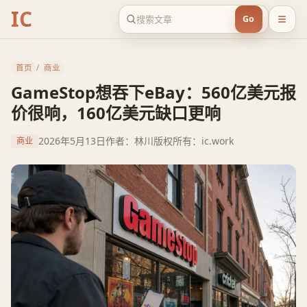
IC
Go
首页
/
商业
GameStop想吞下eBay：560亿美元报
价很响，160亿美元缺口更响
2026年5月13日
作者：林川
版权所有：ic.work
商业