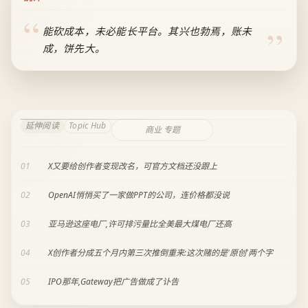
能砍成本，未必能长平台。其兴也勃焉，账未
成，饼先大。
延伸阅读
Topic Hub
商业 专题
01
X又要给创作者变现改名，可官方文档还没跟上
02
OpenAI悄悄买了一家做PPT的公司，连价格都没说
03
亚马逊这座电厂,许可排污量比全美最大煤电厂还高
04
X创作者分成五个月内第三次推倒重来:这次赌的是'原创'两个字
05
IPO那年,Gateway把广告做成了讣告