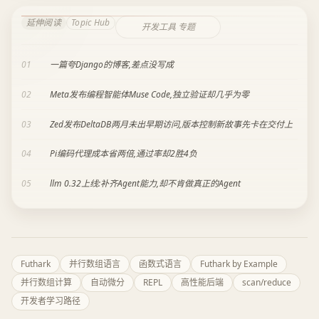
延伸阅读
Topic Hub
开发工具 专题
01
一篇夸Django的博客,差点没写成
02
Meta发布编程智能体Muse Code,独立验证却几乎为零
03
Zed发布DeltaDB两月未出早期访问,版本控制新故事先卡在交付上
04
Pi编码代理成本省两倍,通过率却2胜4负
05
llm 0.32上线:补齐Agent能力,却不肯做真正的Agent
Futhark
并行数组语言
函数式语言
Futhark by Example
并行数组计算
自动微分
REPL
高性能后端
scan/reduce
开发者学习路径