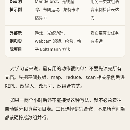
Dex 移
Mandelbrot、光线追
用另一类数组语
植示例
踪、布朗运动、蒙特卡洛
言案例检验表达
估算 π
力
外部示
游戏、光线追踪、
看它离真实任务
例和实
Webcam 滤镜、哈希、格
有多远
际项目
子 Boltzmann 方法
对学习者来说，最有用的动作很简单：不要先读完所有
文档。先把基础数组、map、reduce、scan 相关示例丢进
REPL，改输入、改尺寸、改组合方式。
如果一两个小时后还不能接受这种写法，就不必急着往
自动微分和真实项目走。工具选择讲究合辙，不是所有问题
都该硬拧成数组并行。