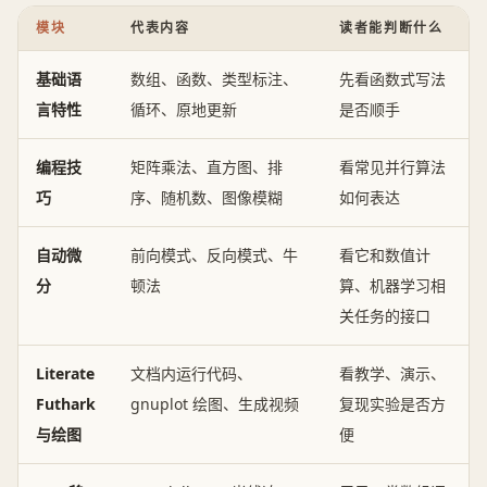
模块
代表内容
读者能判断什么
基础语
数组、函数、类型标注、
先看函数式写法
言特性
循环、原地更新
是否顺手
编程技
矩阵乘法、直方图、排
看常见并行算法
巧
序、随机数、图像模糊
如何表达
自动微
前向模式、反向模式、牛
看它和数值计
分
顿法
算、机器学习相
关任务的接口
Literate
文档内运行代码、
看教学、演示、
Futhark
gnuplot 绘图、生成视频
复现实验是否方
与绘图
便