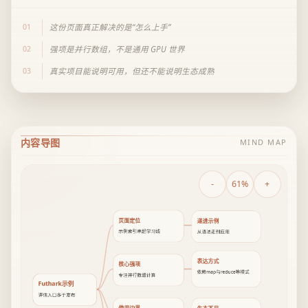
01
这份页面真正解决的是“怎么上手”
02
强项是并行数组，不是通用 GPU 世界
03
真实项目能说明可用，但还不能说明生态成熟
内容导图
MIND MAP
-
61%
+
页面定位
递进示例
示例索引串起学习线
从语法走到应用
表达方式
核心强项
依赖map与reduce等模式
专注并行数组计算
Futhark示例
评估入口多于发布
使用边界
生态不足