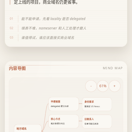
定上线的项目，商业域名仍更省事。
01
能不能申请，先看 locality 是否 delegated
02
填表不难，nameserver 和人工处理才磨人
03
谁值得试，谁应该直接买商业域名
内容导图
MIND MAP
-
61%
+
申请前提
身份要求
delegated 是分水岭
需满足 US Nexus
核心卡点
旧联系人
难在管理方响应
名单可能已失效
地方域名