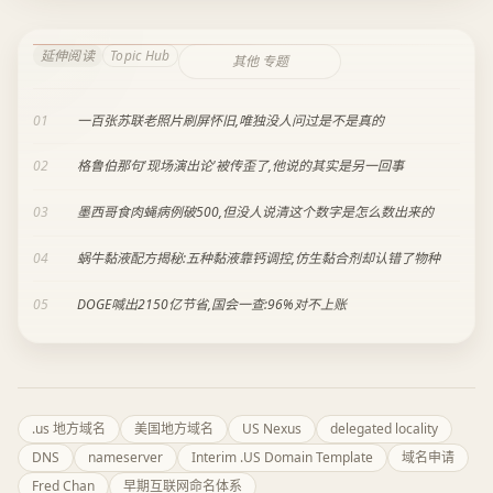
延伸阅读
Topic Hub
其他 专题
01
一百张苏联老照片刷屏怀旧,唯独没人问过是不是真的
02
格鲁伯那句'现场演出论'被传歪了,他说的其实是另一回事
03
墨西哥食肉蝇病例破500,但没人说清这个数字是怎么数出来的
04
蜗牛黏液配方揭秘:五种黏液靠钙调控,仿生黏合剂却认错了物种
05
DOGE喊出2150亿节省,国会一查:96%对不上账
.us 地方域名
美国地方域名
US Nexus
delegated locality
DNS
nameserver
Interim .US Domain Template
域名申请
Fred Chan
早期互联网命名体系