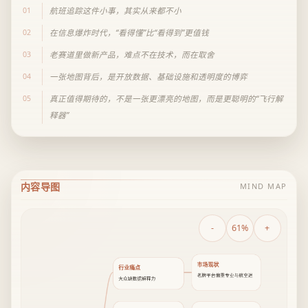
01
航班追踪这件小事，其实从来都不小
02
在信息爆炸时代，“看得懂”比“看得到”更值钱
03
老赛道里做新产品，难点不在技术，而在取舍
04
一张地图背后，是开放数据、基础设施和透明度的博弈
05
真正值得期待的，不是一张更漂亮的地图，而是更聪明的“飞行解
释器”
内容导图
MIND MAP
-
61%
+
市场现状
行业痛点
老牌平台偏重专业与航空迷
大众缺数据解释力