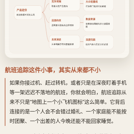
竞争突围
大众轻量线
取舍决定产品走向
打造零门槛现代化前端
产品定位
航班数据可视化工具
数据来源
底层约束
依赖接收网络与多方披露意
透明度与隐私的边界博弈
愿
未来演进
深度归因
从单纯展示转向智能解读
结合气象与历史分析延误
航班追踪这件小事，其实从来都不小
如果你接过机、赶过转机，或者只是在深夜盯着手机
等一架迟迟不落地的航班，你就会明白，航班追踪从
来不只是“地图上一个小飞机图标”这么简单。它背后
连接的是一个人会不会错过婚礼、一个家庭能不能按
时团聚、一个出差的人今晚还能不能回家睡觉。