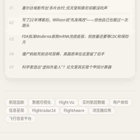
01
塞尔达电影传出'多片合约',任天堂和索尼却都没吭声
写了22年博客后，Willison说“先发再改”——但他自己也栽过一次
02
跟头
FDA批准Moderna首款mRNA流感疫苗，但放量还要等CDC和保险
03
方
04
僵尸蚂蚁死前总咬苔藓，真菌原来在这里留了后手
05
科学家造出"虚拟外星人"？论文里其实是个甲烷计算器
航班追踪
数据可视化
Flight Viz
实时航班数据
用户体验
信息呈现
Flightradar24
FlightAware
浏览器应用
飞行信息平台