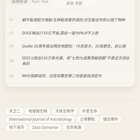
延伸阅读
Topic Hub
其他 专题
01
蜗牛黏液配方揭秘:五种黏液靠钙调控,仿生黏合剂却认错了物种
02
DOGE喊出2150亿节省,国会一查:96%对不上账
03
Quake 30周年冒出两份地图包：19张官方，30张野生，别认错
SDSS-V放出330万条光谱，但"七到九成黑洞被遮蔽"不是这次测出
04
来的
05
WHO刚辟谣完，白宫却要签第二份疫苗自闭症令
木卫二
地球微生物
天体生物学
外星生命
International Journal of Astrobiology
尘埃颗粒
撞击事件
地下海洋
Zaza Osmanov
生命来源