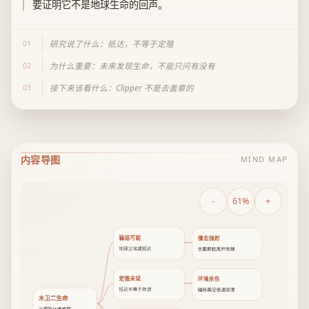
要证明它不是地球生命的回声。
01
研究说了什么：抵达，不等于定殖
02
为什么重要：未来发现生命，不能只问有没有
03
接下来该看什么：Clipper 不是去盖章的
内容导图
MIND MAP
-
61%
+
输运可能
撞击抛射
地球尘埃或抵达
含菌颗粒离开地球
定殖未证
环境杀伤
抵达不等于存活
辐射真空低温受限
木卫二生命