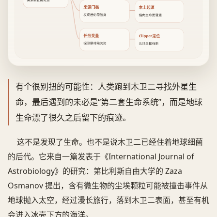
来源验证成难题
来源门槛
本土起源
发现后仍需验身
指向生命更普遍
任务变量
Clipper定位
探测需排除污染
先找采样线索
有个很别扭的可能性：人类跑到木卫二寻找外星生
命，最后遇到的未必是“第二套生命系统”，而是地球
生命漂了很久之后留下的痕迹。
这不是发现了生命。也不是说木卫二已经住着地球细菌
的后代。它来自一篇发表于《International Journal of
Astrobiology》的研究：第比利斯自由大学的 Zaza
Osmanov 提出，含有微生物的尘埃颗粒可能被撞击事件从
地球抛入太空，经过漫长旅行，落到木卫二表面，甚至有机
会进入冰壳下方的海洋。