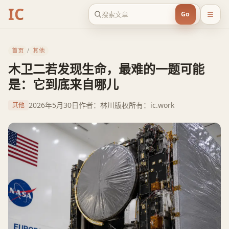
IC
Go
首页
/
其他
木卫二若发现生命，最难的一题可能
是：它到底来自哪儿
2026年5月30日
作者：林川
版权所有：ic.work
其他