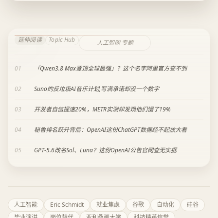
延伸阅读
Topic Hub
人工智能 专题
01
「Qwen3.8 Max登顶全球最强」？这个名字阿里官方查不到
02
Suno的反垃圾AI音乐计划,写满承诺却没一个数字
03
开发者自信提速20%，METR实测却发现他们慢了19%
04
秘鲁排名跃升背后：OpenAI这份ChatGPT数据经不起放大看
05
GPT-5.6改名Sol、Luna？这份OpenAI公告官网查无实据
人工智能
Eric Schmidt
就业焦虑
谷歌
自动化
硅谷
毕业演讲
岗位替代
亚利桑那大学
科技精英信誉