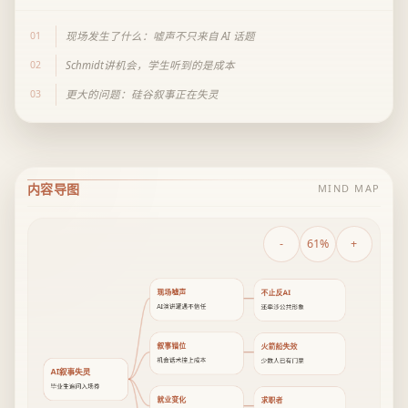
01
现场发生了什么：嘘声不只来自 AI 话题
02
Schmidt讲机会，学生听到的是成本
03
更大的问题：硅谷叙事正在失灵
内容导图
MIND MAP
-
61%
+
现场嘘声
不止反AI
AI演讲遭遇不信任
还牵涉公共形象
叙事错位
火箭船失效
机会话术撞上成本
少数人已有门票
AI叙事失灵
毕业生追问入场券
就业变化
求职者