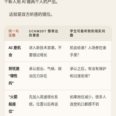
个新人用 AI 做两个人的产出。
这就是双方听感的错位。
同一句
SCHMIDT 想表达
学生可能听到的现实问
话题
的意思
题
AI 是机
进入新技术浪潮，不
机会给谁？入场券在谁
会
要错过增长
手里？
担忧是
承认就业、气候、政
承认之后，有没有保护
“理性
治压力存在
和过渡安排？
的”
“火箭
先加入高速增长系
如果岗位减少，很多人
船座
统，位置以后再说
连登机口都摸不到
位”