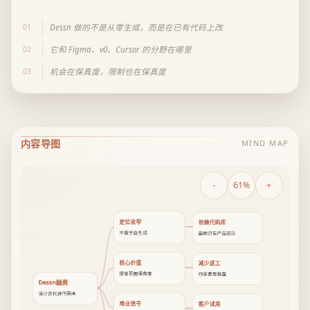
01
Dessn 做的不是从零生成，而是在已有代码上改
02
它和 Figma、v0、Cursor 的分野在哪里
03
机会在保真度，限制也在保真度
内容导图
MIND MAP
-
61%
+
定位收窄
依赖代码库
不做空白生成
面向已有产品团队
核心价值
减少返工
提高页面保真度
约束更早暴露
Dessn融资
设计迭代进代码库
商业信号
客户试用