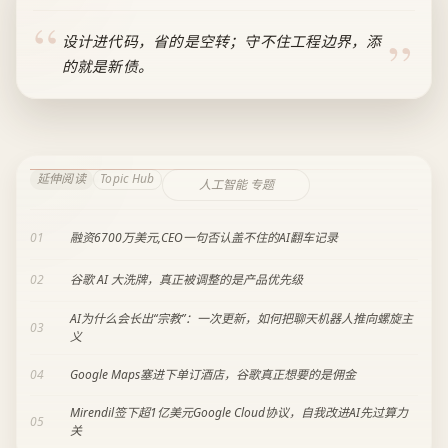
设计进代码，省的是空转；守不住工程边界，添
的就是新债。
延伸阅读
Topic Hub
人工智能 专题
01
融资6700万美元,CEO一句否认盖不住的AI翻车记录
02
谷歌 AI 大洗牌，真正被调整的是产品优先级
AI为什么会长出“宗教”：一次更新，如何把聊天机器人推向螺旋主
03
义
04
Google Maps塞进下单订酒店，谷歌真正想要的是佣金
Mirendil签下超1亿美元Google Cloud协议，自我改进AI先过算力
05
关